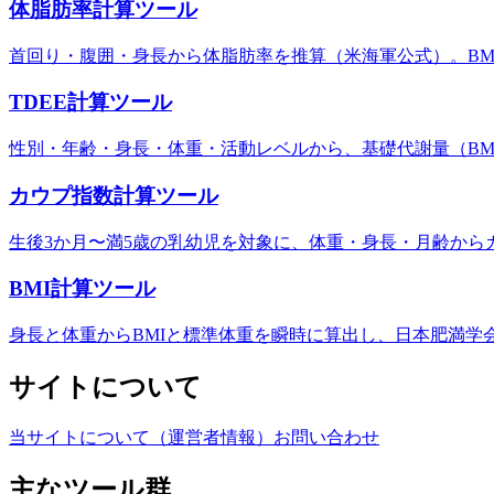
体脂肪率計算ツール
首回り・腹囲・身長から体脂肪率を推算（米海軍公式）。BM
TDEE計算ツール
性別・年齢・身長・体重・活動レベルから、基礎代謝量（BM
カウプ指数計算ツール
生後3か月〜満5歳の乳幼児を対象に、体重・身長・月齢から
BMI計算ツール
身長と体重からBMIと標準体重を瞬時に算出し、日本肥満学
サイトについて
当サイトについて（運営者情報）
お問い合わせ
主なツール群