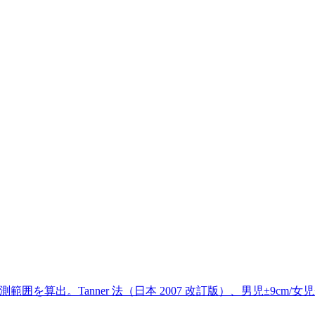
範囲を算出。Tanner 法（日本 2007 改訂版）、男児±9cm/女児