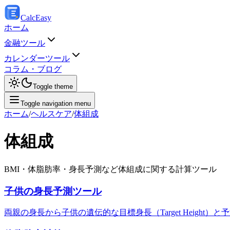
Calc
Easy
ホーム
金融ツール
カレンダーツール
コラム・ブログ
Toggle theme
Toggle navigation menu
ホーム
/
ヘルスケア
/
体組成
体組成
BMI・体脂肪率・身長予測など体組成に関する計算ツール
子供の身長予測ツール
両親の身長から子供の遺伝的な目標身長（Target Height）と予測