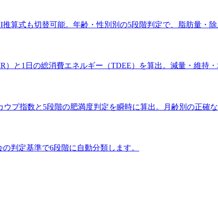
I推算式も切替可能。年齢・性別別の5段階判定で、脂肪量・
R）と1日の総消費エネルギー（TDEE）を算出。減量・維持
カウプ指数と5段階の肥満度判定を瞬時に算出。月齢別の正確
会の判定基準で6段階に自動分類します。