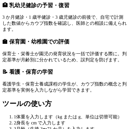
🏥 乳幼児健診の予習・復習
3 か月健診・1 歳半健診・3 歳児健診の前後で、自宅で計測
した数値からカウプ指数を確認し、医師との相談に備えられ
ます。
🏫 保育園・幼稚園での評価
保育士・栄養士が園児の発育状況を一括で評価する際に。判
定基準が月齢別に分かれているため、誤判定を防げます。
📝 看護・保育の学習
看護学生・保育士養成課程の学生が、カウプ指数の概念と判
定基準を実例を入力しながら学習できます。
ツールの使い方
1
体重を入力します（kg または g、単位は切替可能）
2
身長を cm で入力します
3
月齢（生後 3〜71 か月）を入力します