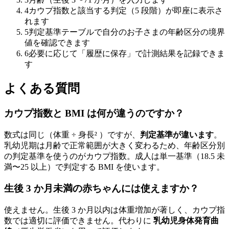
4
カウプ指数と該当する判定（5 段階）が即座に表示さ
れます
5
判定基準テーブルで自分のお子さまの年齢区分の境界
値を確認できます
6
必要に応じて「履歴に保存」で計測結果を記録できま
す
よくある質問
カウプ指数と BMI は何が違うのですか？
数式は同じ（体重 ÷ 身長² ）ですが、
判定基準が違います
。
乳幼児期は月齢で正常範囲が大きく変わるため、年齢区分別
の判定基準を使うのがカウプ指数。成人は単一基準（18.5 未
満〜25 以上）で判定する BMI を使います。
生後 3 か月未満の赤ちゃんには使えますか？
使えません。生後 3 か月以内は体重増加が著しく、カウプ指
数では適切に評価できません。代わりに
乳幼児身体発育曲