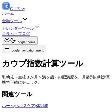
Calc
Easy
ホーム
金融ツール
カレンダーツール
コラム・ブログ
Toggle theme
Toggle navigation menu
カウプ指数計算ツール
乳幼児（生後 3 か月〜満 5 歳）の肥満度を、月齢別の判定基
準で正確にチェック。
関連ツール
ホーム
/
ヘルスケア
/
体組成