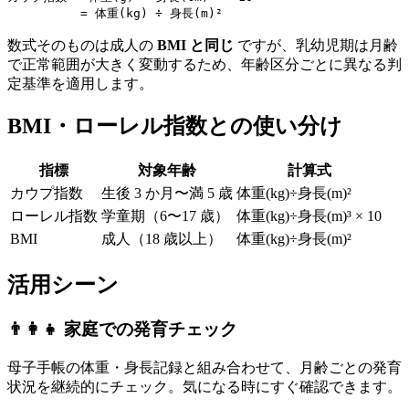
          = 体重(kg) ÷ 身長(m)²
数式そのものは成人の
BMI と同じ
ですが、乳幼児期は月齢
で正常範囲が大きく変動するため、年齢区分ごとに異なる判
定基準を適用します。
BMI・ローレル指数との使い分け
指標
対象年齢
計算式
カウプ指数
生後 3 か月〜満 5 歳
体重(kg)÷身長(m)²
ローレル指数
学童期（6〜17 歳）
体重(kg)÷身長(m)³ × 10
BMI
成人（18 歳以上）
体重(kg)÷身長(m)²
活用シーン
👨‍👩‍👧 家庭での発育チェック
母子手帳の体重・身長記録と組み合わせて、月齢ごとの発育
状況を継続的にチェック。気になる時にすぐ確認できます。