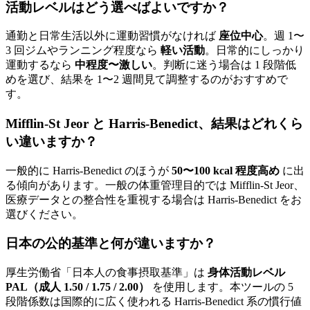
活動レベルはどう選べばよいですか？
通勤と日常生活以外に運動習慣がなければ
座位中心
。週 1〜
3 回ジムやランニング程度なら
軽い活動
。日常的にしっかり
運動するなら
中程度〜激しい
。判断に迷う場合は 1 段階低
めを選び、結果を 1〜2 週間見て調整するのがおすすめで
す。
Mifflin-St Jeor と Harris-Benedict、結果はどれくら
い違いますか？
一般的に Harris-Benedict のほうが
50〜100 kcal 程度高め
に出
る傾向があります。一般の体重管理目的では Mifflin-St Jeor、
医療データとの整合性を重視する場合は Harris-Benedict をお
選びください。
日本の公的基準と何が違いますか？
厚生労働省「日本人の食事摂取基準」は
身体活動レベル
PAL（成人 1.50 / 1.75 / 2.00）
を使用します。本ツールの 5
段階係数は国際的に広く使われる Harris-Benedict 系の慣行値