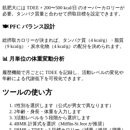
筋肥大には TDEE + 200〜500 kcal/日 のオーバーカロリーが
必要。タンパク質量と合わせて摂取目標を設定できます。
🍽️ PFC バランス設計
総摂取カロリーが決まれば、タンパク質（4 kcal/g）・脂質
（9 kcal/g）・炭水化物（4 kcal/g）の配分を決められます。
📊 月単位の体重変動分析
履歴機能で月ごとに TDEE を記録し、活動レベルの変化や
年齢による代謝低下を可視化できます。
ツールの使い方
1
性別を選択します（公式が男女で異なります）
2
年齢・身長・体重を入力します
3
活動レベルを 5 段階から選択します
4
BMR 計算式を選択（Mifflin-St Jeor が推奨）
5
BMR・TDEE・3 目標カロリー（減量／維持／増量）