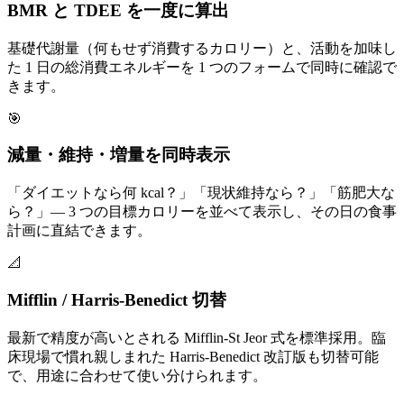
BMR と TDEE を一度に算出
基礎代謝量（何もせず消費するカロリー）と、活動を加味し
た 1 日の総消費エネルギーを 1 つのフォームで同時に確認で
きます。
🎯
減量・維持・増量を同時表示
「ダイエットなら何 kcal？」「現状維持なら？」「筋肥大な
ら？」— 3 つの目標カロリーを並べて表示し、その日の食事
計画に直結できます。
📐
Mifflin / Harris-Benedict 切替
最新で精度が高いとされる Mifflin-St Jeor 式を標準採用。臨
床現場で慣れ親しまれた Harris-Benedict 改訂版も切替可能
で、用途に合わせて使い分けられます。