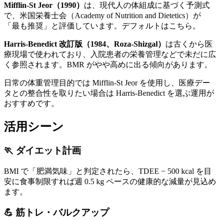
Mifflin-St Jeor（1990）
は、現代人の体組成に基づく予測式
で、米国栄養士会（Academy of Nutrition and Dietetics）が
「最も推奨」と評価しています。デフォルトはこちら。
Harris-Benedict 改訂版（1984、Roza-Shizgal）
は古くから医
療現場で使われており、入院患者の栄養管理などで未だに広
く参照されます。BMR がやや高めに出る傾向があります。
日常の体重管理目的では Mifflin-St Jeor を使用し、医療デー
タとの整合性を取りたい場合は Harris-Benedict を選ぶ運用が
おすすめです。
活用シーン
🏃 ダイエット計画
BMI で「肥満気味」と判定されたら、TDEE − 500 kcal を目
安に食事制限すれば週 0.5 kg ペースの健康的な減量が見込め
ます。
💪 筋トレ・バルクアップ