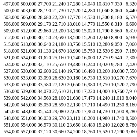
497,000
500,000
27,700
21,240
17,280
14,040
10,810
7,930
6,320
500,000
503,000
28,190
21,730
17,520
14,280
11,060
8,060
6,440
503,000
506,000
28,680
22,220
17,770
14,530
11,300
8,180
6,570
506,000
509,000
29,170
22,710
18,010
14,770
11,550
8,310
6,690
509,000
512,000
29,660
23,200
18,260
15,020
11,790
8,560
6,810
512,000
515,000
30,150
23,690
18,500
15,260
12,040
8,800
6,930
515,000
518,000
30,640
24,180
18,750
15,510
12,280
9,050
7,060
518,000
521,000
31,130
24,670
18,990
15,750
12,530
9,290
7,180
521,000
524,000
31,620
25,160
19,240
16,000
12,770
9,540
7,300
524,000
527,000
32,110
25,650
19,480
16,240
13,020
9,780
7,420
527,000
530,000
32,600
26,140
19,730
16,490
13,260
10,030
7,550
530,000
533,000
33,090
26,630
20,160
16,730
13,510
10,270
7,670
533,000
536,000
33,580
27,120
20,650
16,980
13,750
10,520
7,790
536,000
539,000
34,070
27,610
21,140
17,220
14,000
10,760
7,910
539,000
542,000
34,560
28,100
21,630
17,470
14,240
11,010
8,040
542,000
545,000
35,050
28,590
22,130
17,710
14,490
11,250
8,160
545,000
548,000
35,540
29,080
22,620
17,960
14,730
11,500
8,280
548,000
551,000
36,030
29,570
23,110
18,200
14,980
11,740
8,500
551,000
554,000
36,570
30,110
23,650
18,480
15,240
12,020
8,780
554,000
557,000
37,120
30,660
24,200
18,760
15,520
12,290
9,060