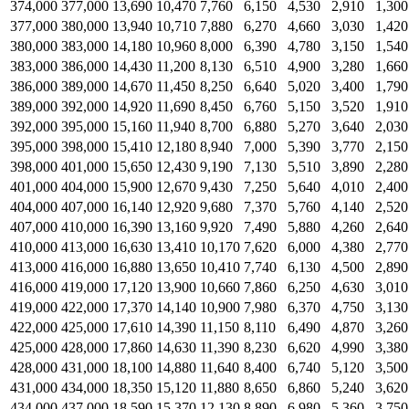
374,000
377,000
13,690
10,470
7,760
6,150
4,530
2,910
1,300
377,000
380,000
13,940
10,710
7,880
6,270
4,660
3,030
1,420
380,000
383,000
14,180
10,960
8,000
6,390
4,780
3,150
1,540
383,000
386,000
14,430
11,200
8,130
6,510
4,900
3,280
1,660
386,000
389,000
14,670
11,450
8,250
6,640
5,020
3,400
1,790
389,000
392,000
14,920
11,690
8,450
6,760
5,150
3,520
1,910
392,000
395,000
15,160
11,940
8,700
6,880
5,270
3,640
2,030
395,000
398,000
15,410
12,180
8,940
7,000
5,390
3,770
2,150
398,000
401,000
15,650
12,430
9,190
7,130
5,510
3,890
2,280
401,000
404,000
15,900
12,670
9,430
7,250
5,640
4,010
2,400
404,000
407,000
16,140
12,920
9,680
7,370
5,760
4,140
2,520
407,000
410,000
16,390
13,160
9,920
7,490
5,880
4,260
2,640
410,000
413,000
16,630
13,410
10,170
7,620
6,000
4,380
2,770
413,000
416,000
16,880
13,650
10,410
7,740
6,130
4,500
2,890
416,000
419,000
17,120
13,900
10,660
7,860
6,250
4,630
3,010
419,000
422,000
17,370
14,140
10,900
7,980
6,370
4,750
3,130
422,000
425,000
17,610
14,390
11,150
8,110
6,490
4,870
3,260
425,000
428,000
17,860
14,630
11,390
8,230
6,620
4,990
3,380
428,000
431,000
18,100
14,880
11,640
8,400
6,740
5,120
3,500
431,000
434,000
18,350
15,120
11,880
8,650
6,860
5,240
3,620
434,000
437,000
18,590
15,370
12,130
8,890
6,980
5,360
3,750