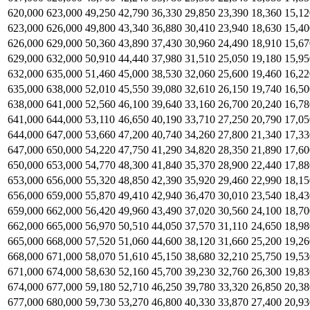
620,000
623,000
49,250
42,790
36,330
29,850
23,390
18,360
15,12
623,000
626,000
49,800
43,340
36,880
30,410
23,940
18,630
15,40
626,000
629,000
50,360
43,890
37,430
30,960
24,490
18,910
15,67
629,000
632,000
50,910
44,440
37,980
31,510
25,050
19,180
15,95
632,000
635,000
51,460
45,000
38,530
32,060
25,600
19,460
16,22
635,000
638,000
52,010
45,550
39,080
32,610
26,150
19,740
16,50
638,000
641,000
52,560
46,100
39,640
33,160
26,700
20,240
16,78
641,000
644,000
53,110
46,650
40,190
33,710
27,250
20,790
17,05
644,000
647,000
53,660
47,200
40,740
34,260
27,800
21,340
17,33
647,000
650,000
54,220
47,750
41,290
34,820
28,350
21,890
17,60
650,000
653,000
54,770
48,300
41,840
35,370
28,900
22,440
17,88
653,000
656,000
55,320
48,850
42,390
35,920
29,460
22,990
18,15
656,000
659,000
55,870
49,410
42,940
36,470
30,010
23,540
18,43
659,000
662,000
56,420
49,960
43,490
37,020
30,560
24,100
18,70
662,000
665,000
56,970
50,510
44,050
37,570
31,110
24,650
18,98
665,000
668,000
57,520
51,060
44,600
38,120
31,660
25,200
19,26
668,000
671,000
58,070
51,610
45,150
38,680
32,210
25,750
19,53
671,000
674,000
58,630
52,160
45,700
39,230
32,760
26,300
19,83
674,000
677,000
59,180
52,710
46,250
39,780
33,320
26,850
20,38
677,000
680,000
59,730
53,270
46,800
40,330
33,870
27,400
20,93