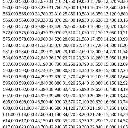
557,000
560,000
37,670
31,210
24,750
19,030
15,790
12,570
9,330
560,000
563,000
38,230
31,760
25,300
19,310
16,070
12,840
9,610
563,000
566,000
38,780
32,310
25,850
19,580
16,350
13,120
9,880
566,000
569,000
39,330
32,870
26,400
19,930
16,620
13,400
10,16
569,000
572,000
39,880
33,420
26,950
20,480
16,900
13,670
10,43
572,000
575,000
40,430
33,970
27,510
21,030
17,170
13,950
10,71
575,000
578,000
40,980
34,520
28,060
21,580
17,450
14,220
10,99
578,000
581,000
41,530
35,070
28,610
22,140
17,720
14,500
11,26
581,000
584,000
42,090
35,620
29,160
22,690
18,000
14,770
11,54
584,000
587,000
42,640
36,170
29,710
23,240
18,280
15,050
11,81
587,000
590,000
43,190
36,730
30,260
23,790
18,550
15,330
12,09
590,000
593,000
43,740
37,280
30,810
24,340
18,830
15,600
12,36
593,000
596,000
44,290
37,830
31,370
24,890
19,100
15,880
12,64
596,000
599,000
44,840
38,380
31,920
25,440
19,380
16,150
12,92
599,000
602,000
45,390
38,930
32,470
25,990
19,650
16,430
13,19
602,000
605,000
45,950
39,480
33,020
26,550
20,080
16,700
13,47
605,000
608,000
46,500
40,030
33,570
27,100
20,630
16,980
13,74
608,000
611,000
47,050
40,580
34,120
27,650
21,190
17,250
14,02
611,000
614,000
47,600
41,140
34,670
28,200
21,740
17,530
14,29
614,000
617,000
48,150
41,690
35,220
28,750
22,290
17,810
14,57
617,000
620,000
48,700
42,240
35,780
29,300
22,840
18,080
14,85