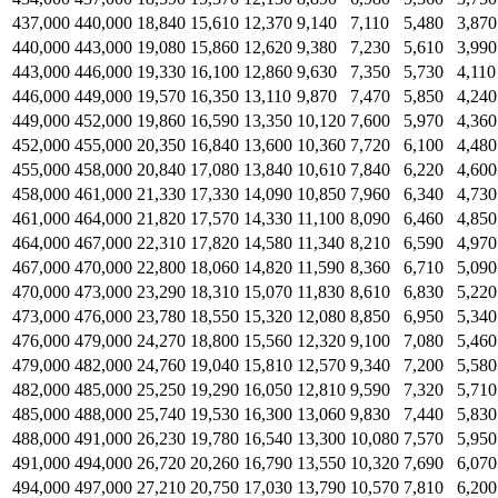
437,000
440,000
18,840
15,610
12,370
9,140
7,110
5,480
3,870
440,000
443,000
19,080
15,860
12,620
9,380
7,230
5,610
3,990
443,000
446,000
19,330
16,100
12,860
9,630
7,350
5,730
4,110
446,000
449,000
19,570
16,350
13,110
9,870
7,470
5,850
4,240
449,000
452,000
19,860
16,590
13,350
10,120
7,600
5,970
4,360
452,000
455,000
20,350
16,840
13,600
10,360
7,720
6,100
4,480
455,000
458,000
20,840
17,080
13,840
10,610
7,840
6,220
4,600
458,000
461,000
21,330
17,330
14,090
10,850
7,960
6,340
4,730
461,000
464,000
21,820
17,570
14,330
11,100
8,090
6,460
4,850
464,000
467,000
22,310
17,820
14,580
11,340
8,210
6,590
4,970
467,000
470,000
22,800
18,060
14,820
11,590
8,360
6,710
5,090
470,000
473,000
23,290
18,310
15,070
11,830
8,610
6,830
5,220
473,000
476,000
23,780
18,550
15,320
12,080
8,850
6,950
5,340
476,000
479,000
24,270
18,800
15,560
12,320
9,100
7,080
5,460
479,000
482,000
24,760
19,040
15,810
12,570
9,340
7,200
5,580
482,000
485,000
25,250
19,290
16,050
12,810
9,590
7,320
5,710
485,000
488,000
25,740
19,530
16,300
13,060
9,830
7,440
5,830
488,000
491,000
26,230
19,780
16,540
13,300
10,080
7,570
5,950
491,000
494,000
26,720
20,260
16,790
13,550
10,320
7,690
6,070
494,000
497,000
27,210
20,750
17,030
13,790
10,570
7,810
6,200