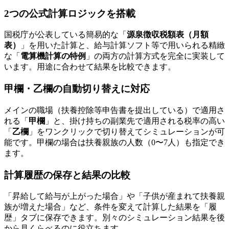
2つの公式計算ロジックを搭載
国税庁が公表している簡易的な「
源泉徴収税額表（月額
表）
」を用いた計算と、給与計算ソフト等で用いられる精緻
な「
電算機計算の特例
」の両方の計算方式を完全に実装して
います。用途に合わせて結果を比較できます。
甲欄・乙欄の自動切り替えに対応
メインの職場（扶養控除等申告書を提出している）で適用さ
れる「
甲欄
」と、掛け持ちの副業先で適用される税率の高い
「
乙欄
」をワンクリックで切り替えてシミュレーションが可
能です。甲欄の場合は扶養親族の人数（0〜7人）も指定でき
ます。
計算履歴の保存と結果の比較
「昇給して給与が上がった場合」や「子供が産まれて扶養親
族が増えた場合」など、条件を変えて計算した結果を「履
歴」タブに保存できます。別々のシミュレーション結果を後
から見くらべるのに役立ちます。