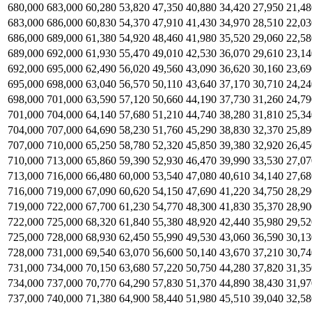
680,000
683,000
60,280
53,820
47,350
40,880
34,420
27,950
21,48
683,000
686,000
60,830
54,370
47,910
41,430
34,970
28,510
22,03
686,000
689,000
61,380
54,920
48,460
41,980
35,520
29,060
22,58
689,000
692,000
61,930
55,470
49,010
42,530
36,070
29,610
23,14
692,000
695,000
62,490
56,020
49,560
43,090
36,620
30,160
23,69
695,000
698,000
63,040
56,570
50,110
43,640
37,170
30,710
24,24
698,000
701,000
63,590
57,120
50,660
44,190
37,730
31,260
24,79
701,000
704,000
64,140
57,680
51,210
44,740
38,280
31,810
25,34
704,000
707,000
64,690
58,230
51,760
45,290
38,830
32,370
25,89
707,000
710,000
65,250
58,780
52,320
45,850
39,380
32,920
26,45
710,000
713,000
65,860
59,390
52,930
46,470
39,990
33,530
27,07
713,000
716,000
66,480
60,000
53,540
47,080
40,610
34,140
27,68
716,000
719,000
67,090
60,620
54,150
47,690
41,220
34,750
28,29
719,000
722,000
67,700
61,230
54,770
48,300
41,830
35,370
28,90
722,000
725,000
68,320
61,840
55,380
48,920
42,440
35,980
29,52
725,000
728,000
68,930
62,450
55,990
49,530
43,060
36,590
30,13
728,000
731,000
69,540
63,070
56,600
50,140
43,670
37,210
30,74
731,000
734,000
70,150
63,680
57,220
50,750
44,280
37,820
31,35
734,000
737,000
70,770
64,290
57,830
51,370
44,890
38,430
31,97
737,000
740,000
71,380
64,900
58,440
51,980
45,510
39,040
32,58