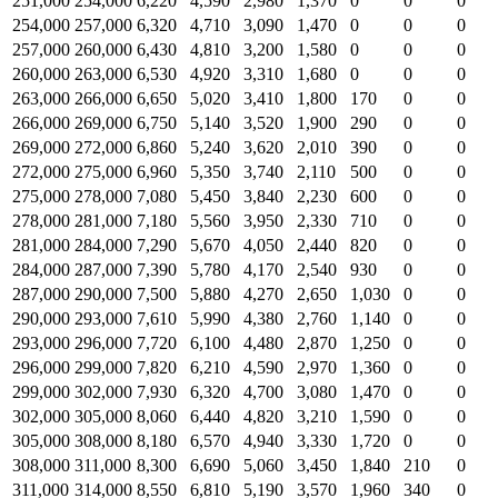
251,000
254,000
6,220
4,590
2,980
1,370
0
0
0
254,000
257,000
6,320
4,710
3,090
1,470
0
0
0
257,000
260,000
6,430
4,810
3,200
1,580
0
0
0
260,000
263,000
6,530
4,920
3,310
1,680
0
0
0
263,000
266,000
6,650
5,020
3,410
1,800
170
0
0
266,000
269,000
6,750
5,140
3,520
1,900
290
0
0
269,000
272,000
6,860
5,240
3,620
2,010
390
0
0
272,000
275,000
6,960
5,350
3,740
2,110
500
0
0
275,000
278,000
7,080
5,450
3,840
2,230
600
0
0
278,000
281,000
7,180
5,560
3,950
2,330
710
0
0
281,000
284,000
7,290
5,670
4,050
2,440
820
0
0
284,000
287,000
7,390
5,780
4,170
2,540
930
0
0
287,000
290,000
7,500
5,880
4,270
2,650
1,030
0
0
290,000
293,000
7,610
5,990
4,380
2,760
1,140
0
0
293,000
296,000
7,720
6,100
4,480
2,870
1,250
0
0
296,000
299,000
7,820
6,210
4,590
2,970
1,360
0
0
299,000
302,000
7,930
6,320
4,700
3,080
1,470
0
0
302,000
305,000
8,060
6,440
4,820
3,210
1,590
0
0
305,000
308,000
8,180
6,570
4,940
3,330
1,720
0
0
308,000
311,000
8,300
6,690
5,060
3,450
1,840
210
0
311,000
314,000
8,550
6,810
5,190
3,570
1,960
340
0