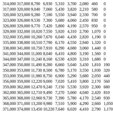
314,000
317,000
8,790
6,930
5,310
3,700
2,080
460
0
317,000
320,000
9,040
7,060
5,430
3,820
2,210
580
0
320,000
323,000
9,280
7,180
5,550
3,940
2,330
700
0
323,000
326,000
9,530
7,300
5,680
4,060
2,450
830
0
326,000
329,000
9,770
7,420
5,800
4,190
2,570
950
0
329,000
332,000
10,020
7,550
5,920
4,310
2,700
1,070
0
332,000
335,000
10,260
7,670
6,040
4,430
2,820
1,190
0
335,000
338,000
10,510
7,790
6,170
4,550
2,940
1,320
0
338,000
341,000
10,750
7,910
6,290
4,680
3,060
1,440
0
341,000
344,000
11,000
8,040
6,410
4,800
3,190
1,560
0
344,000
347,000
11,240
8,160
6,530
4,920
3,310
1,680
0
347,000
350,000
11,490
8,280
6,660
5,040
3,430
1,810
190
350,000
353,000
11,730
8,500
6,780
5,170
3,550
1,930
320
353,000
356,000
11,980
8,750
6,900
5,290
3,680
2,050
440
356,000
359,000
12,220
9,000
7,020
5,410
3,800
2,170
560
359,000
362,000
12,470
9,240
7,150
5,530
3,920
2,300
680
362,000
365,000
12,710
9,490
7,270
5,660
4,040
2,420
810
365,000
368,000
12,960
9,730
7,390
5,780
4,170
2,540
930
368,000
371,000
13,200
9,980
7,510
5,900
4,290
2,660
1,050
371,000
374,000
13,450
10,220
7,640
6,020
4,410
2,790
1,170