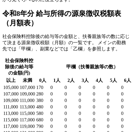
令和8年分 給与所得の源泉徴収税額表
（月額表）
社会保険料控除後の給与等の金額と、扶養親族等の数に応じ
て決まる源泉徴収税額（月額）の一覧です。 メインの勤務
先では「甲欄」、副業などでは「乙欄」を参照します。
社会保険料控
除後の給与等
甲欄（扶養親族等の数）
の金額(円)
以上
未満
0人
1人
2人
3人
4人
5人
6人
105,000
107,000
170
0
0
0
0
0
0
107,000
109,000
280
0
0
0
0
0
0
109,000
111,000
380
0
0
0
0
0
0
111,000
113,000
480
0
0
0
0
0
0
113,000
115,000
580
0
0
0
0
0
0
115,000
117,000
680
0
0
0
0
0
0
117,000
119,000
790
0
0
0
0
0
0