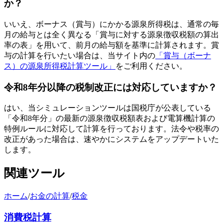
か？
いいえ、ボーナス（賞与）にかかる源泉所得税は、通常の毎
月の給与とは全く異なる「賞与に対する源泉徴収税額の算出
率の表」を用いて、前月の給与額を基準に計算されます。賞
与の計算を行いたい場合は、当サイト内の
「賞与（ボーナ
ス）の源泉所得税計算ツール」
をご利用ください。
令和8年分以降の税制改正には対応していますか？
はい、当シミュレーションツールは国税庁が公表している
「令和8年分」の最新の源泉徴収税額表および電算機計算の
特例ルールに対応して計算を行っております。法令や税率の
改正があった場合は、速やかにシステムをアップデートいた
します。
関連ツール
ホーム
/
お金の計算
/
税金
消費税計算