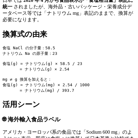
日本では
2020 年 4 月から食品表示が「食塩相当量」表記に
統一
されましたが、海外品・古いパッケージ・栄養成分デ
ータベース等では「ナトリウム mg」表記のままで、換算が
必要になります。
換算式の由来
食塩 NaCl の分子量：58.5

ナトリウム Na の原子量：23

食塩(g) = ナトリウム(g) × 58.5 / 23

       = ナトリウム(g) × 2.54

mg ⇄ g 換算を加えると：

食塩(g) = ナトリウム(mg) × 2.54 / 1000

       = ナトリウム(mg) / 393.7
活用シーン
🌐 海外輸入食品ラベル
アメリカ・ヨーロッパ系の食品では「Sodium 600 mg」のよ