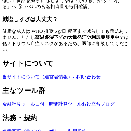
③加工食品を減らす ④しょうゆは「かける」から「つけ
る」へ ⑤ラベルの食塩相当量を毎回確認。
減塩しすぎは大丈夫？
健康な成人は WHO 推奨 5 g/日 程度まで減らしても問題あり
ません。ただし
高温多湿下での大量発汗
や
利尿薬服用中
では
低ナトリウム血症リスクがあるため、医師に相談してくださ
い。
サイトについて
当サイトについて（運営者情報）
お問い合わせ
主なツール群
金融計算ツール
日付・時間計算ツール
お役立ちブログ
法務・規約