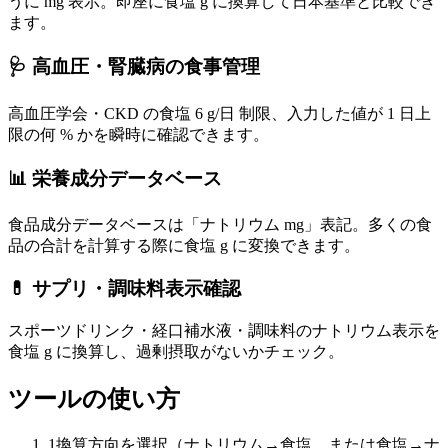
うに mg 表示。即座に食塩 g に換算して日本基準と比較でき
ます。
🩺 高血圧・腎臓病の食事管理
高血圧学会・CKD の食塩 6 g/日 制限、入力した値が 1 日上
限の何 % かを瞬時に確認できます。
📊 栄養成分データベース
食品成分データベースは「ナトリウム mg」表記。多くの食
品の合計を計算する際に食塩 g に変換できます。
💊 サプリ・調味料表示確認
スポーツドリンク・経口補水液・調味料のナトリウム表示を
食塩 g に換算し、過剰摂取がないかチェック。
ツールの使い方
1
換算方向を選択（ナトリウム→食塩、または食塩→ナ