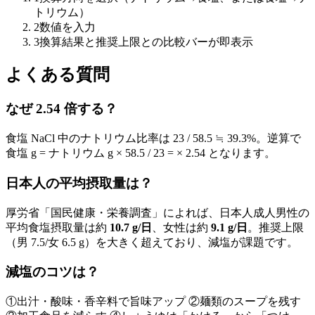
トリウム）
2
数値を入力
3
換算結果と推奨上限との比較バーが即表示
よくある質問
なぜ 2.54 倍する？
食塩 NaCl 中のナトリウム比率は 23 / 58.5 ≒ 39.3%。逆算で
食塩 g = ナトリウム g × 58.5 / 23 = × 2.54 となります。
日本人の平均摂取量は？
厚労省「国民健康・栄養調査」によれば、日本人成人男性の
平均食塩摂取量は約
10.7 g/日
、女性は約
9.1 g/日
。推奨上限
（男 7.5/女 6.5 g）を大きく超えており、減塩が課題です。
減塩のコツは？
①出汁・酸味・香辛料で旨味アップ ②麺類のスープを残す