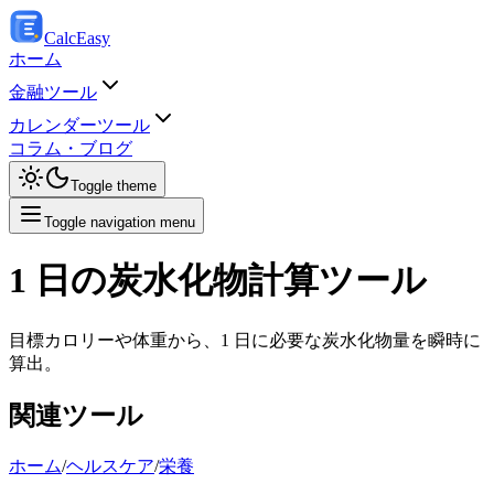
Calc
Easy
ホーム
金融ツール
カレンダーツール
コラム・ブログ
Toggle theme
Toggle navigation menu
1 日の炭水化物計算ツール
目標カロリーや体重から、1 日に必要な炭水化物量を瞬時に
算出。
関連ツール
ホーム
/
ヘルスケア
/
栄養