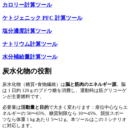
カロリー計算ツール
ケトジェニック PFC 計算ツール
塩分濃度計算ツール
ナトリウム計算ツール
水分補給量計算ツール
炭水化物の役割
炭水化物（糖質+食物繊維）は
脳と筋肉のエネルギー源
。脳
は 1 日約 120 g のブドウ糖を消費し、運動時は筋グリコーゲ
ンが主要燃料です。
必要量は
活動量と目的
で大きく変わります：座位中心ならエ
ネルギーの 50〜65%、糖質制限なら 10〜45%、競技スポー
ツなら体重 1 kg あたり 5〜12 g。本ツールはこの 3 シナリオ
に対応します。