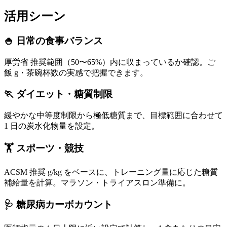
活用シーン
🍚 日常の食事バランス
厚労省 推奨範囲（50〜65%）内に収まっているか確認。ご
飯 g・茶碗杯数の実感で把握できます。
🏃 ダイエット・糖質制限
緩やかな中等度制限から極低糖質まで、目標範囲に合わせて
1 日の炭水化物量を設定。
🏋️ スポーツ・競技
ACSM 推奨 g/kg をベースに、トレーニング量に応じた糖質
補給量を計算。マラソン・トライアスロン準備に。
🩺 糖尿病カーボカウント