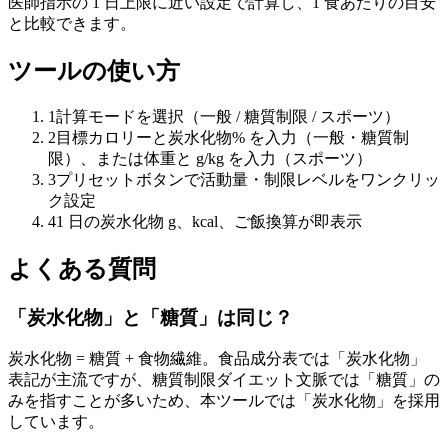
医師指示の 1 日上限に近い設定で計算し、1 食あたりの目安
と比較できます。
ツールの使い方
1
計算モードを選択（一般 / 糖質制限 / スポーツ）
2
目標カロリーと炭水化物% を入力（一般・糖質制
限）、または体重と g/kg を入力（スポーツ）
3
プリセットボタンで活動量・制限レベルをワンクリッ
ク設定
4
1 日の炭水化物 g、kcal、ご飯換算が即表示
よくある質問
「炭水化物」と「糖質」は同じ？
炭水化物 = 糖質 + 食物繊維。食品成分表では「炭水化物」
表記が主流ですが、糖質制限ダイエット文脈では「糖質」の
みを指すことが多いため、本ツールでは「炭水化物」を採用
しています。