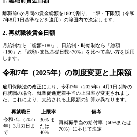
1. 離職前賃金日額
離職前6か月間の賃金総額を180で割り、上限・下限額（令和
7年8月1日基準などを適用）の範囲内で決定します。
2. 再就職後賃金日額
月給制なら「総額÷180」、日給制・時給制なら「総額
÷180」と「総額÷支払基礎日数×70%」を比べて高い方を採用
します。
令和7年（2025年）の制度変更と上限額
雇用保険法の改正により、令和7年（2025年）4月1日以降の
再就職の場合、就業促進定着手当の上限率が変更されまし
た。これにより、支給される上限額の計算が異なります。
再就職日
上限率
備考
令和7年（2025
30% ま
再就職手当の給付率（60%または
年）3月31日ま
たは
70%）に応じて決定
で
40%