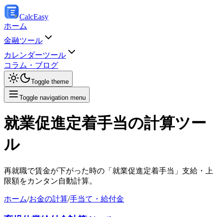
Calc
Easy
ホーム
金融ツール
カレンダーツール
コラム・ブログ
Toggle theme
Toggle navigation menu
就業促進定着手当の計算ツー
ル
再就職で賃金が下がった時の「就業促進定着手当」支給・上
限額をカンタン自動計算。
ホーム
/
お金の計算
/
手当て・給付金