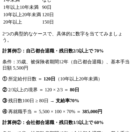
1年以上10年未満
90日
10年以上20年未満
120日
20年以上
150日
2つの典型的なケースで、具体的に数字を当ててみましょ
う。
計算例①：自己都合退職・残日数2/3以上で 70%
条件：35歳、被保険者期間12年（自己都合退職）、基本手当
日額 5,500円
①
所定給付日数 ＝
120日
（10年以上20年未満）
②
2/3以上の境界 ＝ 120 × 2/3 ＝
80日
③
残日数100日 ≥ 80日 →
支給率70%
④
再就職手当 ＝ 5,500 × 100 × 70% ＝
385,000円
計算例②：会社都合退職・残日数1/3以上で 60%