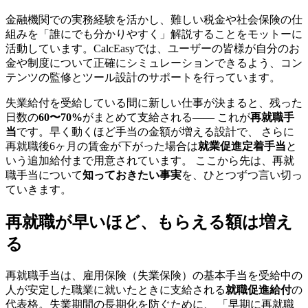
金融機関での実務経験を活かし、難しい税金や社会保険の仕
組みを「誰にでも分かりやすく」解説することをモットーに
活動しています。CalcEasyでは、ユーザーの皆様が自分のお
金や制度について正確にシミュレーションできるよう、コン
テンツの監修とツール設計のサポートを行っています。
失業給付を受給している間に新しい仕事が決まると、残った
日数の
60〜70%
がまとめて支給される—— これが
再就職手
当
です。早く動くほど手当の金額が増える設計で、 さらに
再就職後6ヶ月の賃金が下がった場合は
就業促進定着手当
と
いう追加給付まで用意されています。 ここから先は、再就
職手当について
知っておきたい事実
を、ひとつずつ言い切っ
ていきます。
再就職が早いほど、もらえる額は増え
る
再就職手当は、雇用保険（失業保険）の基本手当を受給中の
人が安定した職業に就いたときに支給される
就職促進給付
の
代表格。失業期間の長期化を防ぐために、 「早期に再就職