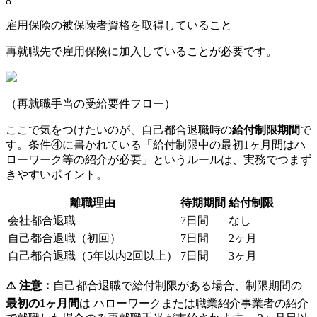
8
雇用保険の被保険者資格を取得していること
再就職先で雇用保険に加入していることが必要です。
（再就職手当の受給要件フロー）
ここで気をつけたいのが、自己都合退職時の
給付制限期間
で
す。条件④に書かれている「給付制限中の最初1ヶ月間はハ
ローワーク等の紹介が必要」というルールは、実務でつまず
きやすいポイント。
離職理由
待期期間
給付制限
会社都合退職
7日間
なし
自己都合退職（初回）
7日間
2ヶ月
自己都合退職（5年以内2回以上）
7日間
3ヶ月
⚠️ 注意：
自己都合退職で給付制限がある場合、制限期間の
最初の1ヶ月間
は ハローワークまたは職業紹介事業者の紹介