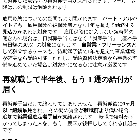
で就職した場合のみ再就職手当が支給されます。 2ヶ月目以
降はこの制限は解除されます。
雇用形態についての疑問もよく聞かれます。
パート・アルバ
イト
でも、雇用保険の被保険者となり1年を超えて勤務する
見込みがあれば対象です。 雇用保険に加入しない短時間の
働き方の場合は、再就職手当ではなく「就業手当」（基本手
当日額の30%）の対象になります。
自営業・フリーランスと
して独立
するケースも、待期満了後で1年を超えて事業継続
が確実なら受給可能。ただし、受給資格決定前から事業の準
備を進めていた場合は対象外になる点に注意が必要です。
再就職して半年後、もう 1 通の給付が
届く
再就職手当だけで終わりではありません。再就職後に
6ヶ月
以上継続雇用
され、 その間の賃金が
離職前より低い
場合、
追加で
就業促進定着手当
が支給されます。 転職で給料が下
がってしまった人を、もう一度国が後押ししてくれる仕組み
です。