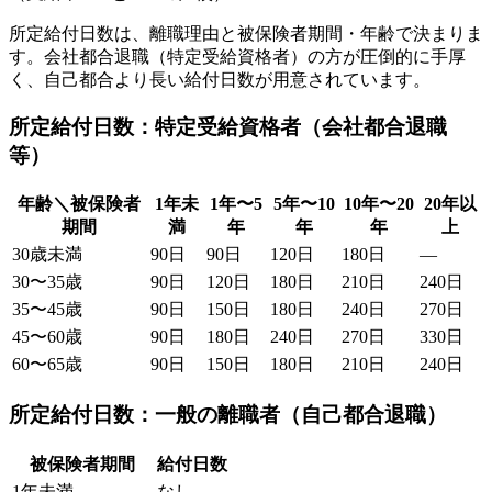
所定給付日数は、離職理由と被保険者期間・年齢で決まりま
す。会社都合退職（特定受給資格者）の方が圧倒的に手厚
く、自己都合より長い給付日数が用意されています。
所定給付日数：特定受給資格者（会社都合退職
等）
年齢＼被保険者
1年未
1年〜5
5年〜10
10年〜20
20年以
期間
満
年
年
年
上
30歳未満
90日
90日
120日
180日
—
30〜35歳
90日
120日
180日
210日
240日
35〜45歳
90日
150日
180日
240日
270日
45〜60歳
90日
180日
240日
270日
330日
60〜65歳
90日
150日
180日
210日
240日
所定給付日数：一般の離職者（自己都合退職）
被保険者期間
給付日数
1年未満
なし