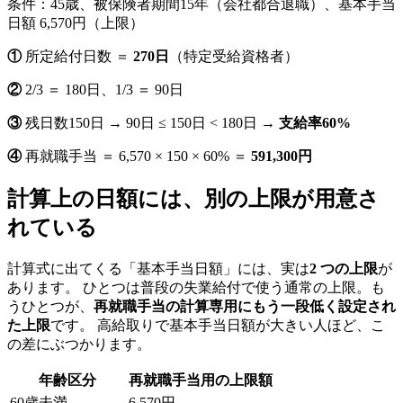
条件：45歳、被保険者期間15年（会社都合退職）、基本手当
日額 6,570円（上限）
①
所定給付日数 ＝
270日
（特定受給資格者）
②
2/3 ＝ 180日、1/3 ＝ 90日
③
残日数150日 → 90日 ≤ 150日 < 180日 →
支給率60%
④
再就職手当 ＝ 6,570 × 150 × 60% ＝
591,300円
計算上の日額には、別の上限が用意さ
れている
計算式に出てくる「基本手当日額」には、実は
2 つの上限
が
あります。 ひとつは普段の失業給付で使う通常の上限。も
うひとつが、
再就職手当の計算専用にもう一段低く設定され
た上限
です。 高給取りで基本手当日額が大きい人ほど、こ
の差にぶつかります。
年齢区分
再就職手当用の上限額
60歳未満
6,570円