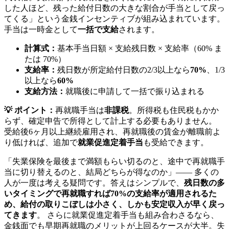
した人ほど、残った給付日数の大きな割合が手当として戻っ
てくる」という金銭インセンティブが組み込まれています。
手当は一時金として
一括で支給
されます。
計算式：
基本手当日額 × 支給残日数 × 支給率（60% ま
たは 70%）
支給率：
残日数が所定給付日数の2/3以上なら
70%
、1/3
以上なら
60%
支給方法：
就職後に申請して一括で振り込まれる
💡 ポイント：
再就職手当は
非課税
。所得税も住民税もかか
らず、確定申告で所得として計上する必要もありません。
受給後6ヶ月以上継続雇用され、再就職後の賃金が離職前よ
り低ければ、追加で
就業促進定着手当
も受給できます。
「失業保険を最後まで満額もらい切るのと、途中で再就職手
当に切り替えるのと、結局どちらが得なのか」—— 多くの
人が一度は考える疑問です。答えはシンプルで、
残日数の多
いタイミングで再就職すれば70%の支給率が適用されるた
め、給付の取りこぼしは小さく、しかも安定収入が早く戻っ
てきます
。 さらに就業促進定着手当も組み合わさるなら、
金銭面でも早期再就職のメリットが上回るケースが大半。失