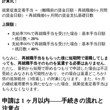
計算式：
就業促進定着手当 ＝（離職前の賃金日額 − 再就職後6ヶ月間
の賃金日額）× 再就職後6ヶ月間の賃金支払基礎日数
上限額：
支給率70%で再就職手当を受けた場合：基本手当日額
× 残日数 ×
20%
支給率60%で再就職手当を受けた場合：基本手当日額
× 残日数 ×
40%
ちなみに、
再就職手当をもらった後に短期間で退職してしま
っても、再就職手当そのものを返還する必要はありません
。
ただし、最初から短期で辞めるつもりで申請した場合は不正
受給とみなされる可能性があり、その場合は返還どころか3
倍の追加処分（3倍返し）の対象になります。 また、6ヶ月
の継続雇用要件を満たせなかった場合、就業促進定着手当は
もらえなくなります。
申請は 1 ヶ月以内——手続きの流れと
注意点