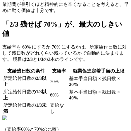
業期間が長引くほど精神的にも辛くなることを考えると、早
めに動く価値は十分です。
「2/3 残せば 70%」が、最大のしきい
値
支給率を 60% にするか 70% にするかは、所定給付日数に対
して残日数がどれくらい残っているかで自動的に決まりま
す。 境目は
2/3
と
1/3
の2本のラインです。
支給残日数の条件
支給率
就業促進定着手当の上限
所定給付日数の
2/3以
基本手当日額 × 残日数 ×
70%
上
20%
所定給付日数の
1/3以
基本手当日額 × 残日数 ×
60%
上
40%
所定給付日数の
1/3未
支給な
—
満
し
（支給率60%と70%の比較）