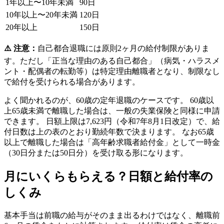
1年以上〜10年未満
90日
10年以上〜20年未満
120日
20年以上
150日
⚠️ 注意：
自己都合退職には原則2ヶ月の給付制限がありま
す。ただし「正当な理由のある自己都合」（病気・ハラスメ
ント・配偶者の転勤等）は特定理由離職者となり、制限なし
で給付を受けられる場合があります。
よく聞かれるのが、60歳の定年退職のケースです。 60歳以
上65歳未満で離職した場合は、一般の失業保険と同様に申請
できます。 日額上限は7,623円（令和7年8月1日改定）で、給
付日数は上の表のとおり勤続年数で決まります。 なお65歳
以上で離職した場合は「高年齢求職者給付金」として一時金
（30日分または50日分）を受け取る形になります。
月にいくらもらえる？日額と給付率の
しくみ
基本手当は前職の給与がそのまま出るわけではなく、離職前