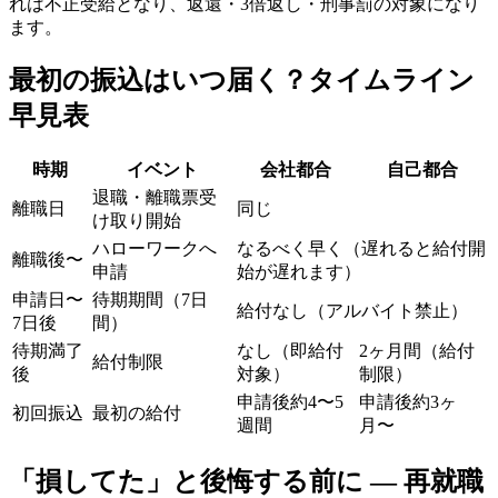
れは不正受給となり、返還・3倍返し・刑事罰の対象になり
ます。
最初の振込はいつ届く？タイムライン
早見表
時期
イベント
会社都合
自己都合
退職・離職票受
離職日
同じ
け取り開始
ハローワークへ
なるべく早く（遅れると給付開
離職後〜
申請
始が遅れます）
申請日〜
待期期間（7日
給付なし（アルバイト禁止）
7日後
間）
待期満了
なし（即給付
2ヶ月間（給付
給付制限
後
対象）
制限）
申請後約4〜5
申請後約3ヶ
初回振込
最初の給付
週間
月〜
「損してた」と後悔する前に — 再就職