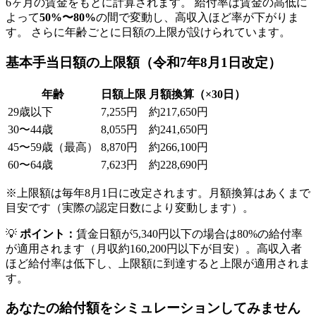
6ヶ月の賃金をもとに計算されます。 給付率は賃金の高低に
よって
50%〜80%
の間で変動し、高収入ほど率が下がりま
す。 さらに年齢ごとに日額の上限が設けられています。
基本手当日額の上限額（令和7年8月1日改定）
年齢
日額上限
月額換算（×30日）
29歳以下
7,255円
約217,650円
30〜44歳
8,055円
約241,650円
45〜59歳（最高）
8,870円
約266,100円
60〜64歳
7,623円
約228,690円
※上限額は毎年8月1日に改定されます。月額換算はあくまで
目安です（実際の認定日数により変動します）。
💡
ポイント：
賃金日額が5,340円以下の場合は80%の給付率
が適用されます（月収約160,200円以下が目安）。高収入者
ほど給付率は低下し、上限額に到達すると上限が適用されま
す。
あなたの給付額をシミュレーションしてみません