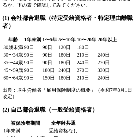
るか、下の表で確認してみてください。
(1) 会社都合退職（特定受給資格者・特定理由離職
者）
年齢
1年未満
1〜5年
5〜10年
10〜20年
20年以上
30歳未満
90日
90日
120日
180日
—
30〜34歳
90日
90日
180日
210日
240日
35〜44歳
90日
90日
180日
240日
270日
45〜59歳
90日
180日
240日
270日
330日
60〜64歳
90日
150日
180日
210日
240日
出典：厚生労働省「雇用保険制度の概要」（令和7年8月1日
改定）
(2) 自己都合退職（一般受給資格者）
被保険者期間
全年齢共通
1年未満
受給資格なし