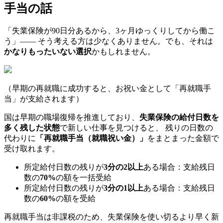
手当の話
「失業保険が90日分あるから、3ヶ月ゆっくりしてから働こ
う」—— そう考える方は少なくありません。でも、それは
かなりもったいない選択
かもしれません。
（早期の再就職に成功すると、お祝い金として「再就職手
当」が支給されます）
国は早期の職場復帰を推進しており、
失業保険の給付日数を
多く残した状態
で新しい仕事を見つけると、 残りの日数の
代わりに
「再就職手当（就職祝い金）」
をまとまった金額で
受け取れます。
所定給付日数の残りが
3分の2以上
ある場合：支給残日
数の
70%
の額を一括受給
所定給付日数の残りが
3分の1以上
ある場合：支給残日
数の
60%
の額を受給
再就職手当は非課税のため、失業保険を使い切るより早く新