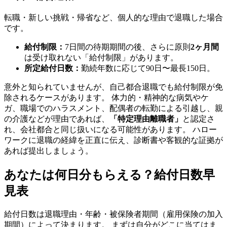
転職・新しい挑戦・帰省など、個人的な理由で退職した場合
です。
給付制限：
7日間の待期期間の後、さらに原則
2ヶ月間
は受け取れない「給付制限」があります。
所定給付日数：
勤続年数に応じて90日〜最長150日。
意外と知られていませんが、自己都合退職でも給付制限が免
除されるケースがあります。 体力的・精神的な病気やケ
ガ、職場でのハラスメント、配偶者の転勤による引越し、親
の介護などが理由であれば、
「特定理由離職者」
と認定さ
れ、会社都合と同じ扱いになる可能性があります。 ハロー
ワークに退職の経緯を正直に伝え、診断書や客観的な証拠が
あれば提出しましょう。
あなたは何日分もらえる？給付日数早
見表
給付日数は退職理由・年齢・被保険者期間（雇用保険の加入
期間）によって決まります。 まずは自分がどこに当てはま