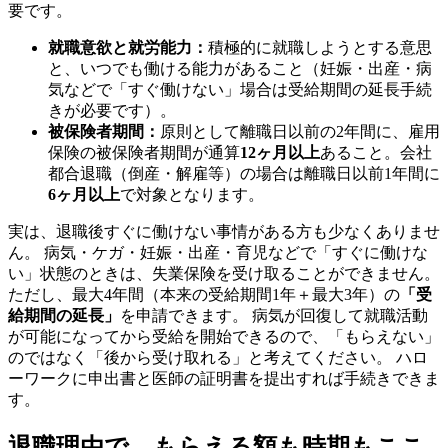
要です。
就職意欲と就労能力：
積極的に就職しようとする意思
と、いつでも働ける能力があること（妊娠・出産・病
気などで「すぐ働けない」場合は受給期間の延長手続
きが必要です）。
被保険者期間：
原則として離職日以前の2年間に、雇用
保険の被保険者期間が通算
12ヶ月以上
あること。会社
都合退職（倒産・解雇等）の場合は離職日以前1年間に
6ヶ月以上
で対象となります。
実は、退職後すぐに働けない事情がある方も少なくありませ
ん。 病気・ケガ・妊娠・出産・育児などで「すぐに働けな
い」状態のときは、失業保険を受け取ることができません。
ただし、最大4年間（本来の受給期間1年＋最大3年）の
「受
給期間の延長」
を申請できます。 病気が回復して就職活動
が可能になってから受給を開始できるので、「もらえない」
のではなく「後から受け取れる」と考えてください。 ハロ
ーワークに申出書と医師の証明書を提出すれば手続きできま
す。
退職理由で、もらえる額も時期もここ