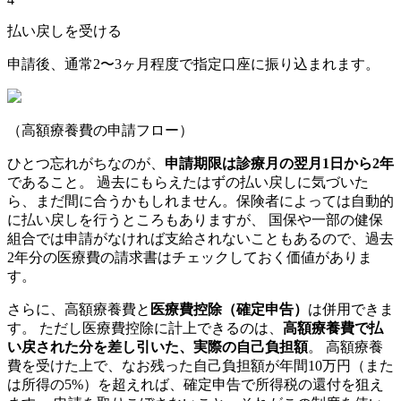
払い戻しを受ける
申請後、通常2〜3ヶ月程度で指定口座に振り込まれます。
（高額療養費の申請フロー）
ひとつ忘れがちなのが、
申請期限は診療月の翌月1日から2年
であること。 過去にもらえたはずの払い戻しに気づいた
ら、まだ間に合うかもしれません。保険者によっては自動的
に払い戻しを行うところもありますが、 国保や一部の健保
組合では申請がなければ支給されないこともあるので、過去
2年分の医療費の請求書はチェックしておく価値がありま
す。
さらに、高額療養費と
医療費控除（確定申告）
は併用できま
す。 ただし医療費控除に計上できるのは、
高額療養費で払
い戻された分を差し引いた、実際の自己負担額
。 高額療養
費を受けた上で、なお残った自己負担額が年間10万円（また
は所得の5%）を超えれば、確定申告で所得税の還付を狙え