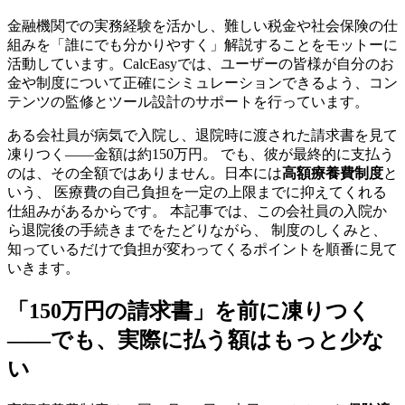
金融機関での実務経験を活かし、難しい税金や社会保険の仕
組みを「誰にでも分かりやすく」解説することをモットーに
活動しています。CalcEasyでは、ユーザーの皆様が自分のお
金や制度について正確にシミュレーションできるよう、コン
テンツの監修とツール設計のサポートを行っています。
ある会社員が病気で入院し、退院時に渡された請求書を見て
凍りつく——金額は約150万円。 でも、彼が最終的に支払う
のは、その全額ではありません。日本には
高額療養費制度
と
いう、 医療費の自己負担を一定の上限までに抑えてくれる
仕組みがあるからです。 本記事では、この会社員の入院か
ら退院後の手続きまでをたどりながら、 制度のしくみと、
知っているだけで負担が変わってくるポイントを順番に見て
いきます。
「150万円の請求書」を前に凍りつく
——でも、実際に払う額はもっと少な
い