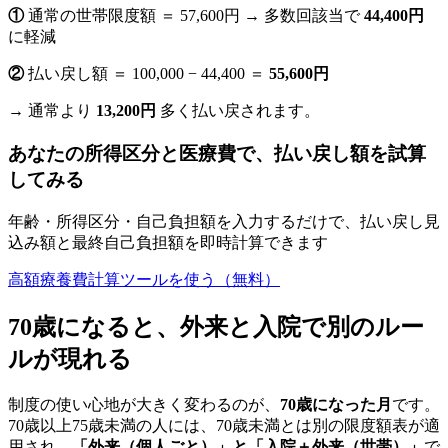
①
通常の世帯限度額 ＝ 57,600円 → 多数回該当で
44,400円
に軽減
②
払い戻し額 ＝ 100,000 − 44,400 ＝
55,600円
→ 通常より
13,200円
多く払い戻されます。
あなたの所得区分と医療費で、払い戻し額を試算
してみる
年齢・所得区分・自己負担額を入力するだけで、払い戻し見
込み額と最終自己負担額を即時計算できます
高額療養費計算ツールを使う（無料）
70歳になると、外来と入院で別のルー
ルが現れる
制度の使い心地が大きく変わるのが、
70歳になった月
です。
70歳以上75歳未満の人には、70歳未満とは別の限度額表が適
用され、
「外来（個人ごと）」と「入院＋外来（世帯）」
で