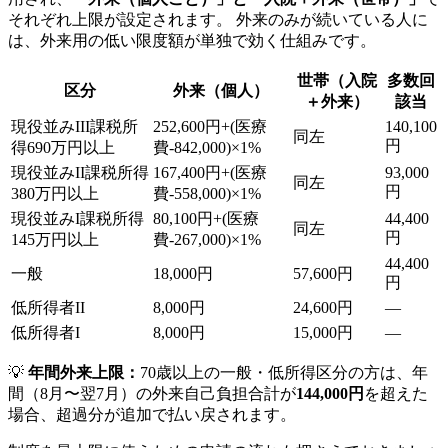
それぞれ上限が設定されます。 外来のみが続いている人に
は、外来用の低い限度額が単独で効く仕組みです。
世帯（入院
多数回
区分
外来（個人）
＋外来）
該当
現役並みIII
課税所
252,600円+(医療
140,100
同左
円
得690万円以上
費-842,000)×1%
現役並みII
課税所得
167,400円+(医療
93,000
同左
円
380万円以上
費-558,000)×1%
現役並みI
課税所得
80,100円+(医療
44,400
同左
円
145万円以上
費-267,000)×1%
44,400
一般
18,000円
57,600円
円
低所得者II
8,000円
24,600円
—
低所得者I
8,000円
15,000円
—
💡
年間外来上限：
70歳以上の一般・低所得区分の方は、年
間（8月〜翌7月）の外来自己負担合計が
144,000円
を超えた
場合、超過分が追加で払い戻されます。