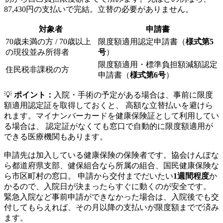
87,430円の支払いで完結。立替の必要がありません。
対象者
申請書
70歳未満の方 / 70歳以上
限度額適用認定申請書（
様式第5
の現役並み所得者
号
）
限度額適用・標準負担額減額認定
住民税非課税の方
申請書（
様式第6号
）
💡
ポイント：
入院・手術の予定がある場合は、事前に限度
額適用認定証を取得しておくと、 高額な立替払いを避けら
れます。マイナンバーカードを健康保険証として利用してい
る場合は、 認定証がなくても窓口で自動的に限度額適用が
できる医療機関もあります。
申請先は加入している健康保険の保険者です。協会けんぽな
ら都道府県支部、健保組合なら所属の組合、国民健康保険な
ら市区町村の窓口。 申請から交付までだいたい
1週間程度
か
かるので、入院日が決まったらすぐに動くのが安全です。
緊急入院など事前申請ができなかった場合は、入院後でも交
付してもらえれば、その月以降の支払いが限度額までで済み
ます。