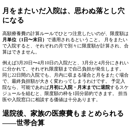
月をまたいだ入院は、思わぬ落とし穴
になる
高額療養費の計算ルールでひとつ注意したいのが、限度額は
月単位（1日〜末日）
で適用されるということ。 月をまたい
で入院すると、それぞれの月で別々に限度額が計算され、合
算はできません。
例えば3月20日〜4月10日の入院だと、3月分と4月分にきれい
に分かれて、それぞれ限度額まで自己負担が発生します。
同じ22日間の入院でも、月内に収まる場合と月をまたぐ場合
で、最終負担額が大きく変わってしまうわけです。 予定入
院なら、可能であれば
月初に入院・月末までに退院
するスケ
ジュールを組むと、限度額の枠を1回分節約できます。 担当
医や入院窓口に相談する価値は十分あります。
退院後、家族の医療費もまとめられる
——世帯合算