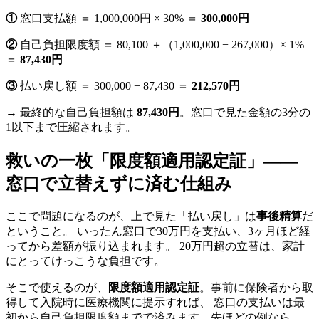
①
窓口支払額 ＝ 1,000,000円 × 30% ＝
300,000円
②
自己負担限度額 ＝ 80,100 ＋（1,000,000 − 267,000）× 1%
＝
87,430円
③
払い戻し額 ＝ 300,000 − 87,430 ＝
212,570円
→ 最終的な自己負担額は
87,430円
。窓口で見た金額の3分の
1以下まで圧縮されます。
救いの一枚「限度額適用認定証」——
窓口で立替えずに済む仕組み
ここで問題になるのが、上で見た「払い戻し」は
事後精算
だ
ということ。 いったん窓口で30万円を支払い、3ヶ月ほど経
ってから差額が振り込まれます。 20万円超の立替は、家計
にとってけっこうな負担です。
そこで使えるのが、
限度額適用認定証
。事前に保険者から取
得して入院時に医療機関に提示すれば、 窓口の支払いは最
初から自己負担限度額までで済みます。先ほどの例なら、