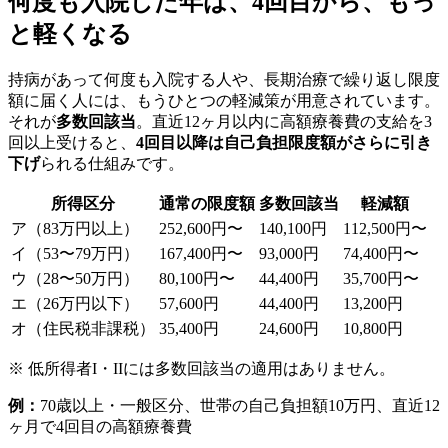
何度も入院した年は、4回目から、もっ
と軽くなる
持病があって何度も入院する人や、長期治療で繰り返し限度
額に届く人には、もうひとつの軽減策が用意されています。
それが
多数回該当
。直近12ヶ月以内に高額療養費の支給を3
回以上受けると、
4回目以降は自己負担限度額がさらに引き
下げ
られる仕組みです。
所得区分
通常の限度額
多数回該当
軽減額
ア（83万円以上）
252,600円〜
140,100円
112,500円〜
イ（53〜79万円）
167,400円〜
93,000円
74,400円〜
ウ（28〜50万円）
80,100円〜
44,400円
35,700円〜
エ（26万円以下）
57,600円
44,400円
13,200円
オ（住民税非課税）
35,400円
24,600円
10,800円
※ 低所得者I・IIには多数回該当の適用はありません。
例：
70歳以上・一般区分、世帯の自己負担額10万円、直近12
ヶ月で4回目の高額療養費