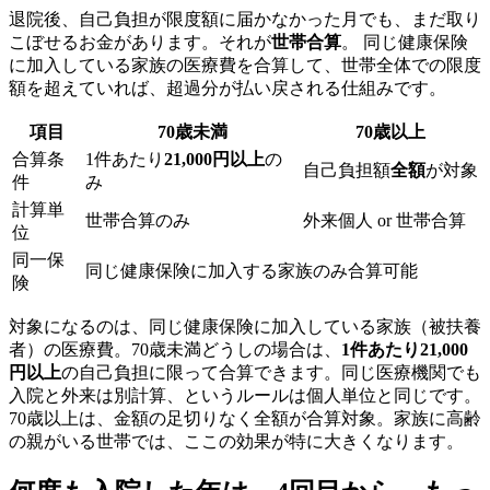
退院後、自己負担が限度額に届かなかった月でも、まだ取り
こぼせるお金があります。それが
世帯合算
。 同じ健康保険
に加入している家族の医療費を合算して、世帯全体での限度
額を超えていれば、超過分が払い戻される仕組みです。
項目
70歳未満
70歳以上
合算条
1件あたり
21,000円以上
の
自己負担額
全額
が対象
件
み
計算単
世帯合算のみ
外来個人 or 世帯合算
位
同一保
同じ健康保険に加入する家族のみ合算可能
険
対象になるのは、同じ健康保険に加入している家族（被扶養
者）の医療費。70歳未満どうしの場合は、
1件あたり21,000
円以上
の自己負担に限って合算できます。同じ医療機関でも
入院と外来は別計算、というルールは個人単位と同じです。
70歳以上は、金額の足切りなく全額が合算対象。家族に高齢
の親がいる世帯では、ここの効果が特に大きくなります。