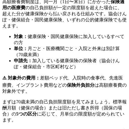
高額療養費制度は、同一月（1日〜末日）にかかった
保険適
用の医療費
の自己負担額が一定の限度額を超えた場合に、
超えた分が健康保険から払い戻される仕組みです。協会けん
ぽ・健保組合・国民健康保険、いずれの公的健康保険でも使
えます。
対象：
健康保険・国民健康保険に加入しているすべて
の方
単位：
月ごと・医療機関ごと・入院と外来は別計算
（70歳未満）
申請先：
加入している健康保険の保険者（協会けん
ぽ・健保組合・市区町村など）
⚠️ 対象外の費用：
差額ベッド代、入院時の食事代、先進医
療費、インプラント費用などの
保険外負担分
は高額療養費の
対象外です。
まずは70歳未満の自己負担限度額を見てみましょう。標準報
酬月額（健保の場合）または旧ただし書き所得（国保の場
合）の
5つの区分
に応じて、月単位の限度額が定められてい
ます。