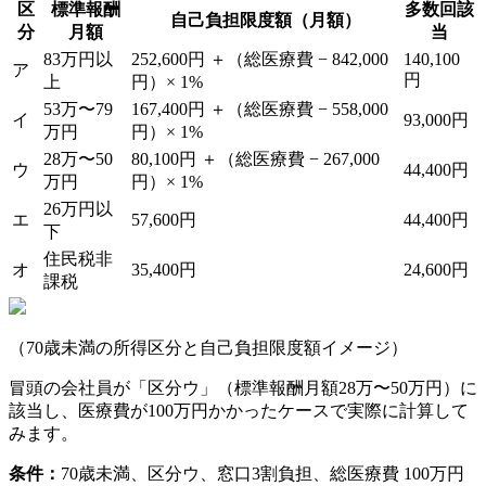
区
標準報酬
多数回該
自己負担限度額（月額）
分
月額
当
83万円以
252,600円 ＋（総医療費 − 842,000
140,100
ア
円
上
円）× 1%
53万〜79
167,400円 ＋（総医療費 − 558,000
イ
93,000円
万円
円）× 1%
28万〜50
80,100円 ＋（総医療費 − 267,000
ウ
44,400円
万円
円）× 1%
26万円以
エ
57,600円
44,400円
下
住民税非
オ
35,400円
24,600円
課税
（70歳未満の所得区分と自己負担限度額イメージ）
冒頭の会社員が「区分ウ」（標準報酬月額28万〜50万円）に
該当し、医療費が100万円かかったケースで実際に計算して
みます。
条件：
70歳未満、区分ウ、窓口3割負担、総医療費 100万円