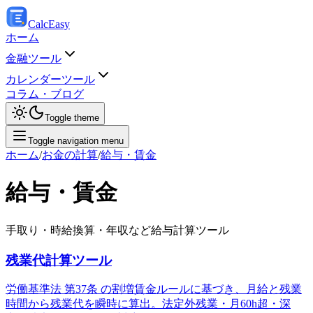
Calc
Easy
ホーム
金融ツール
カレンダーツール
コラム・ブログ
Toggle theme
Toggle navigation menu
ホーム
/
お金の計算
/
給与・賃金
給与・賃金
手取り・時給換算・年収など給与計算ツール
残業代計算ツール
労働基準法 第37条 の割増賃金ルールに基づき、月給と残業
時間から残業代を瞬時に算出。法定外残業・月60h超・深