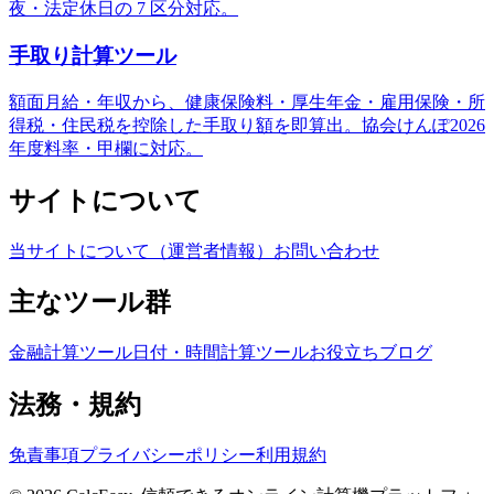
夜・法定休日の 7 区分対応。
手取り計算ツール
額面月給・年収から、健康保険料・厚生年金・雇用保険・所
得税・住民税を控除した手取り額を即算出。協会けんぽ2026
年度料率・甲欄に対応。
サイトについて
当サイトについて（運営者情報）
お問い合わせ
主なツール群
金融計算ツール
日付・時間計算ツール
お役立ちブログ
法務・規約
免責事項
プライバシーポリシー
利用規約