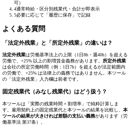
可）
4
通常時給・区分別残業代・合計が即表示
5
必要に応じて「履歴に保存」で記録
よくある質問
「法定外残業」と「所定外残業」の違いは？
法定外残業
は労働基準法上の上限（1日8h・週40h）を超える
労働で、+25% 以上の割増賃金義務があります。
所定外残業
は会社の所定労働時間（例：1日7h）を超えるが法定範囲内
の労働で、+25% は法律上の義務ではありません。本ツール
の「法定外残業」入力欄は前者です。
固定残業代（みなし残業代）はどう扱う？
本ツールは「実際の残業時間 × 割増率」で純粋計算しま
す。雇用契約上の固定残業代と本ツールの結果を比較し、
本
ツールの結果が大きければ差額の支払い義務
があります（労
働基準法 第37条）。