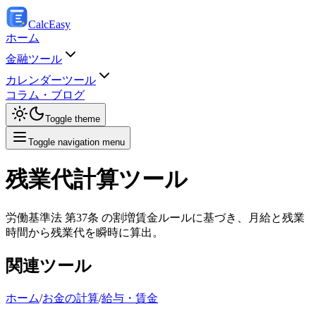
Calc
Easy
ホーム
金融ツール
カレンダーツール
コラム・ブログ
Toggle theme
Toggle navigation menu
残業代計算ツール
労働基準法 第37条 の割増賃金ルールに基づき、月給と残業
時間から残業代を瞬時に算出。
関連ツール
ホーム
/
お金の計算
/
給与・賃金