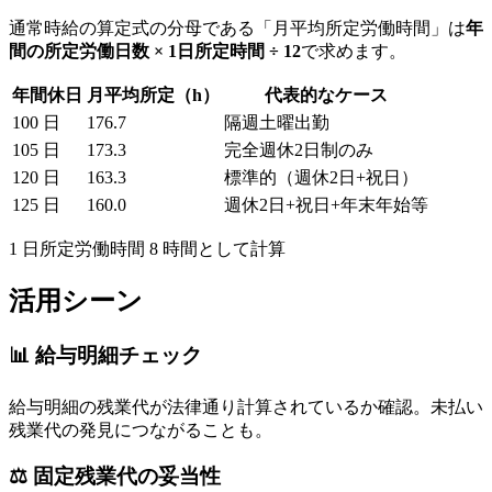
通常時給の算定式の分母である「月平均所定労働時間」は
年
間の所定労働日数 × 1日所定時間 ÷ 12
で求めます。
年間休日
月平均所定（h）
代表的なケース
100 日
176.7
隔週土曜出勤
105 日
173.3
完全週休2日制のみ
120 日
163.3
標準的（週休2日+祝日）
125 日
160.0
週休2日+祝日+年末年始等
1 日所定労働時間 8 時間として計算
活用シーン
📊 給与明細チェック
給与明細の残業代が法律通り計算されているか確認。未払い
残業代の発見につながることも。
⚖️ 固定残業代の妥当性