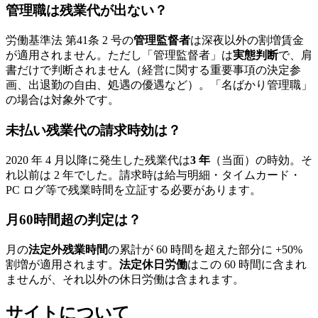
管理職は残業代が出ない？
労働基準法 第41条 2 号の
管理監督者
は深夜以外の割増賃金
が適用されません。ただし「管理監督者」は
実態判断
で、肩
書だけで判断されません（経営に関する重要事項の決定参
画、出退勤の自由、処遇の優遇など）。「名ばかり管理職」
の場合は対象外です。
未払い残業代の請求時効は？
2020 年 4 月以降に発生した残業代は
3 年
（当面）の時効。そ
れ以前は 2 年でした。請求時は給与明細・タイムカード・
PC ログ等で残業時間を立証する必要があります。
月60時間超の判定は？
月の
法定外残業時間
の累計が 60 時間を超えた部分に +50%
割増が適用されます。
法定休日労働
はこの 60 時間に含まれ
ませんが、それ以外の休日労働は含まれます。
サイトについて