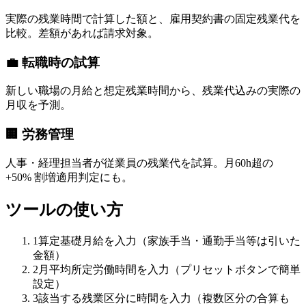
実際の残業時間で計算した額と、雇用契約書の固定残業代を
比較。差額があれば請求対象。
💼 転職時の試算
新しい職場の月給と想定残業時間から、残業代込みの実際の
月収を予測。
🏢 労務管理
人事・経理担当者が従業員の残業代を試算。月60h超の
+50% 割増適用判定にも。
ツールの使い方
1
算定基礎月給を入力（家族手当・通勤手当等は引いた
金額）
2
月平均所定労働時間を入力（プリセットボタンで簡単
設定）
3
該当する残業区分に時間を入力（複数区分の合算も