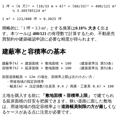
1 坪 = (6 尺)² = (10/33 m × 6)² = (60/33)² = 400/121 m²

     ≒ 3.305785124 m²

1 m² = 121/400 坪 = 0.3025 坪
簡略的に「1 坪 = 3.3 m²」とする換算は
0.18% 大きく
出ま
す。本ツールは
400/121
の有理数で計算するため、不動産売
買契約や建築確認申請に必要な精度が得られます。
建蔽率と容積率の基本
建蔽率(%) = 建築面積 ÷ 敷地面積 × 100   （建築基準法 第53条）

容積率(%) = 延床面積 ÷ 敷地面積 × 100   （建築基準法 第52条）

前面道路幅員 < 12m の場合、容積率上限は次の小さい方：

  ・用途地域の指定容積率

  ・幅員(m) × 法定係数(住居系 0.4 / 商業・工業系 0.6) × 100
土地を購入する前に
「敷地面積 × 容積率上限」
で建てられ
る延床面積の目安を把握できます。狭い道路に面した敷地
は、用途地域の指定容積率より
道路幅員制限の方が厳しく
な
るケースがある点に注意が必要です。