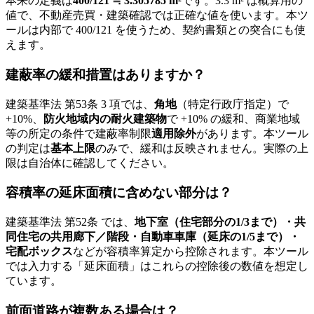
本来の定義は
400/121 ≒ 3.305785 m²
です。3.3 m² は概算用の
値で、不動産売買・建築確認では正確な値を使います。本ツ
ールは内部で 400/121 を使うため、契約書類との突合にも使
えます。
建蔽率の緩和措置はありますか？
建築基準法 第53条 3 項では、
角地
（特定行政庁指定）で
+10%、
防火地域内の耐火建築物
で +10% の緩和、商業地域
等の所定の条件で建蔽率制限
適用除外
があります。本ツール
の判定は
基本上限
のみで、緩和は反映されません。実際の上
限は自治体に確認してください。
容積率の延床面積に含めない部分は？
建築基準法 第52条 では、
地下室（住宅部分の1/3まで）・共
同住宅の共用廊下／階段・自動車車庫（延床の1/5まで）・
宅配ボックス
などが容積率算定から控除されます。本ツール
では入力する「延床面積」はこれらの控除後の数値を想定し
ています。
前面道路が複数ある場合は？