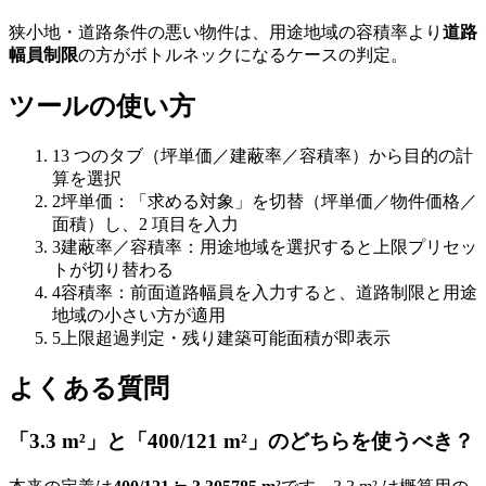
狭小地・道路条件の悪い物件は、用途地域の容積率より
道路
幅員制限
の方がボトルネックになるケースの判定。
ツールの使い方
1
3 つのタブ（坪単価／建蔽率／容積率）から目的の計
算を選択
2
坪単価：「求める対象」を切替（坪単価／物件価格／
面積）し、2 項目を入力
3
建蔽率／容積率：用途地域を選択すると上限プリセッ
トが切り替わる
4
容積率：前面道路幅員を入力すると、道路制限と用途
地域の小さい方が適用
5
上限超過判定・残り建築可能面積が即表示
よくある質問
「3.3 m²」と「400/121 m²」のどちらを使うべき？