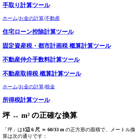
手取り計算ツール
ホーム
/
お金の計算
/
不動産
住宅ローン控除計算ツール
固定資産税・都市計画税 概算計算ツール
不動産仲介手数料計算ツール
不動産取得税 概算計算ツール
ホーム
/
お金の計算
/
税金
所得税計算ツール
坪 ↔ m² の正確な換算
「坪」は
1辺 6 尺 ＝ 60/33 m
の正方形の面積で、メートル換
算は次の通りです：