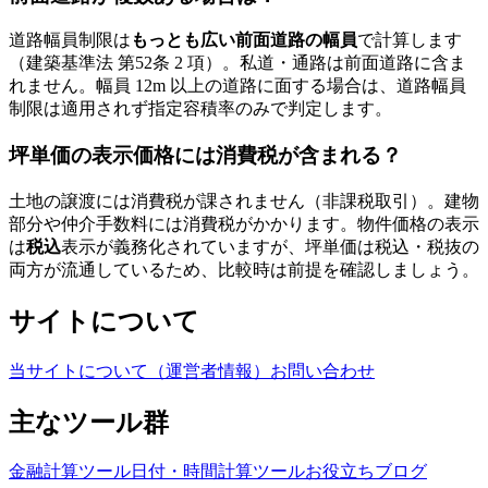
道路幅員制限は
もっとも広い前面道路の幅員
で計算します
（建築基準法 第52条 2 項）。私道・通路は前面道路に含ま
れません。幅員 12m 以上の道路に面する場合は、道路幅員
制限は適用されず指定容積率のみで判定します。
坪単価の表示価格には消費税が含まれる？
土地の譲渡には消費税が課されません（非課税取引）。建物
部分や仲介手数料には消費税がかかります。物件価格の表示
は
税込
表示が義務化されていますが、坪単価は税込・税抜の
両方が流通しているため、比較時は前提を確認しましょう。
サイトについて
当サイトについて（運営者情報）
お問い合わせ
主なツール群
金融計算ツール
日付・時間計算ツール
お役立ちブログ