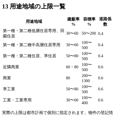
13 用途地域の上限一覧
道路係
建蔽率
容積率
用途地域
%
%
数
第一種・第二種低層住居専用、田
30〜60
50〜200
0.4
園住居
100〜
第一種・第二種中高層住居専用
30〜60
0.4
500
100〜
第一種・第二種住居、準住居
50〜80
0.4
500
100〜
近隣商業
60・80
0.6
500
200〜
商業
80
0.6
1300
100〜
準工業
50〜80
0.6
500
100〜
工業・工業専用
30〜60
0.6
400
実際の上限は都市計画で個別に指定されます。物件の登記情