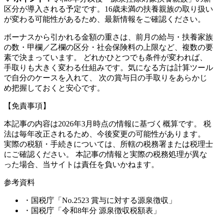
区分が導入される予定です。16歳未満の扶養親族の取り扱い
が変わる可能性があるため、最新情報をご確認ください。
ボーナスから引かれる金額の重さは、前月の給与・扶養家族
の数・甲欄／乙欄の区分・社会保険料の上限など、複数の要
素で決まっています。 どれかひとつでも条件が変われば、
手取りも大きく変わる仕組みです。気になる方は計算ツール
で自分のケースを入れて、 次の賞与日の手取りをあらかじ
め把握しておくと安心です。
【免責事項】
本記事の内容は2026年3月時点の情報に基づく概算です。 税
法は毎年改正されるため、今後変更の可能性があります。
実際の税額・手続きについては、所轄の税務署または税理士
にご確認ください。 本記事の情報と実際の税務処理が異な
った場合、当サイトは責任を負いかねます。
参考資料
・国税庁「No.2523 賞与に対する源泉徴収」
・国税庁「令和8年分 源泉徴収税額表」