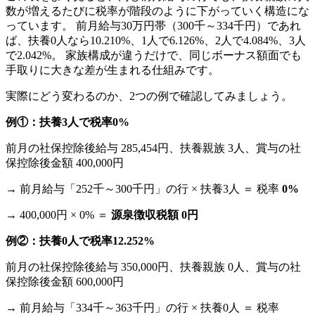
数が増えるたびに税率が階段のように下がっていく構造にな
っています。 前月給与30万円帯（300千～334千円）であれ
ば、扶養0人なら10.210%、1人で6.126%、2人で4.084%、3人
で2.042%。 家族構成が違うだけで、同じボーナス額面でも
手取りに大きな差が生まれる仕組みです。
実際にどう変わるのか、2つの例で確認してみましょう。
例①：扶養3人で税率0%
前月の社保控除後給与 285,454円、扶養親族 3人、賞与の社
保控除後金額 400,000円
→ 前月給与「252千～300千円」の行 × 扶養3人 ＝ 税率
0%
→ 400,000円 × 0% ＝
源泉徴収税額 0円
例②：扶養0人で税率12.252%
前月の社保控除後給与 350,000円、扶養親族 0人、賞与の社
保控除後金額 600,000円
→ 前月給与「334千～363千円」の行 × 扶養0人 ＝ 税率