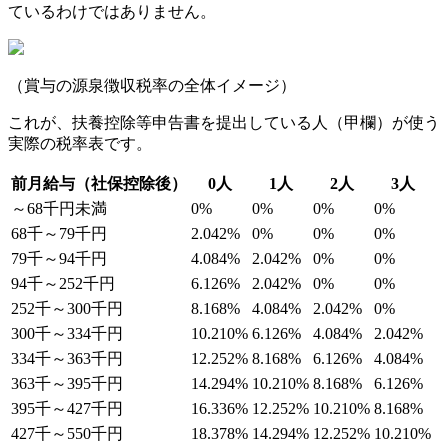
ているわけではありません。
（賞与の源泉徴収税率の全体イメージ）
これが、扶養控除等申告書を提出している人（甲欄）が使う
実際の税率表です。
前月給与（社保控除後）
0人
1人
2人
3人
～68千円未満
0%
0%
0%
0%
68千～79千円
2.042%
0%
0%
0%
79千～94千円
4.084%
2.042%
0%
0%
94千～252千円
6.126%
2.042%
0%
0%
252千～300千円
8.168%
4.084%
2.042%
0%
300千～334千円
10.210%
6.126%
4.084%
2.042%
334千～363千円
12.252%
8.168%
6.126%
4.084%
363千～395千円
14.294%
10.210%
8.168%
6.126%
395千～427千円
16.336%
12.252%
10.210%
8.168%
427千～550千円
18.378%
14.294%
12.252%
10.210%