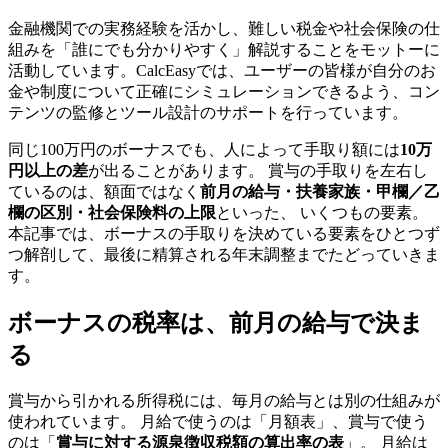
金融機関での実務経験を活かし、難しい税金や社会保険の仕
組みを「誰にでも分かりやすく」解説することをモットーに
活動しています。CalcEasyでは、ユーザーの皆様が自分のお
金や制度について正確にシミュレーションできるよう、コン
テンツの監修とツール設計のサポートを行っています。
同じ100万円のボーナスでも、人によって手取り額には
10万
円以上の差
が出ることがあります。 賞与の手取りを左右し
ているのは、額面ではなく
前月の給与・扶養家族・甲欄／乙
欄の区別・社会保険料の上限
といった、 いくつもの要素。
本記事では、ボーナスの手取りを決めている要素をひとつず
つ解剖して、最後に精算される年末調整までたどっていきま
す。
ボーナスの税率は、前月の給与で決ま
る
賞与から引かれる所得税には、毎月の給与とは別の仕組みが
使われています。 月給で使うのは「月額表」、賞与で使う
のは「
賞与に対する源泉徴収税額の算出率の表
」。 月給は