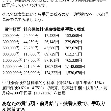
は下がっていくわけです。
それでは実際にいくら手元に残るのか、典型的なケースの早
見表で見てみましょう。
賞与額面
社会保険料
源泉徴収税
手取り概算
200,000
円
29,500
円
17,432
円
153,068
円
300,000
円
44,250
円
26,148
円
229,602
円
500,000
円
73,750
円
43,580
円
382,670
円
800,000
円
118,000
円
69,729
円
612,271
円
1,000,000
円
147,500
円
87,161
円
765,339
円
1,500,000
円
221,250
円
130,742
円
1,148,008
円
2,000,000
円
295,000
円
174,322
円
1,530,678
円
※ 社会保険料は標準的な料率（健保5%＋厚生年金9.15%＋
雇用保険0.6%＝14.75%）で概算。税率は甲欄・扶養0人・前
月給与300千円帯（10.210%）を使用。
あなたの賞与額・前月給与・扶養人数で、手取り
を試算する