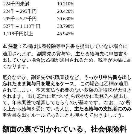
224千円未満
10.210%
224千～295千円
20.420%
295千～527千円
30.630%
527千～1,118千円
38.798%
1,118千円以上
45.945%
⚠️ 注意：
乙欄は扶養控除等申告書を提出していない場合に
適用されます。 副業先の賞与や、主たる給与先に申告書を
出していない場合は乙欄が適用されるため、税率が大幅に高
くなります。
厄介なのが、副業先や転職直後など、
うっかり申告書を出し
忘れたまま賞与日を迎えるケース
。 この場合は乙欄が適用
されてしまい、本来支払う必要のない多額の所得税が天引き
されます。 出し忘れに気づいたら速やかに勤務先へ提出し
て、年末調整で精算してもらうのが基本です。 なお、2か所
以上から給与を受けている人は、
主たる給与の支払者にのみ
申告書を出すルールであることも押さえておきましょう。
額面の裏で引かれている、社会保険料