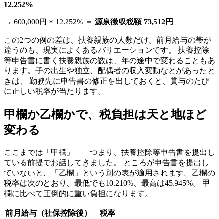
12.252%
→ 600,000円 × 12.252% ＝
源泉徴収税額 73,512円
この2つの例の差は、扶養親族の人数だけ。前月給与の帯が
違うのも、現実によくあるバリエーションです。 扶養控除
等申告書に書く扶養親族の数は、年の途中で変わることもあ
ります。子の出生や独立、配偶者の収入変動などがあったと
きは、 勤務先に申告書の修正を出しておくと、賞与のたび
に正しい税率が当たります。
甲欄か乙欄かで、税負担は天と地ほど
変わる
ここまでは「甲欄」——つまり、扶養控除等申告書を提出し
ている前提でお話してきました。 ところが申告書を提出し
ていないと、「乙欄」という別の表が適用されます。乙欄の
税率は次のとおり、最低でも10.210%、最高は45.945%。 甲
欄に比べて圧倒的に重い負担になります。
前月給与（社保控除後）
税率