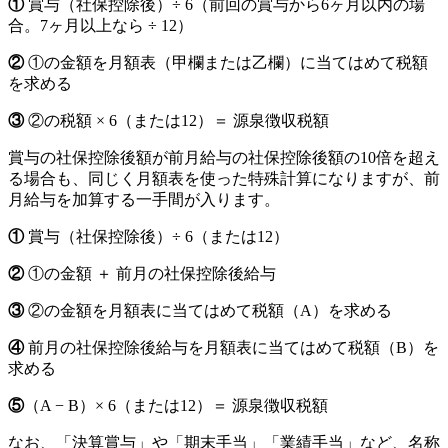
①
賞与（社保控除後）÷ 6（前回の賞与から6ヶ月以内の場
合。7ヶ月以上なら ÷ 12）
②
①の金額を月額表（甲欄または乙欄）に当てはめて税額
を求める
③
②の税額 × 6（または12）＝ 源泉徴収税額
賞与の社保控除後額が前月給与の社保控除後額の10倍を超え
る場合も、同じく月額表を使った特殊計算になりますが、前
月給与を加算する一手間が入ります。
①
賞与（社保控除後）÷ 6（または12）
②
①の金額 ＋ 前月の社保控除後給与
③
②の金額を月額表に当てはめて税額（A）を求める
④
前月の社保控除後給与を月額表に当てはめて税額（B）を
求める
⑤
（A − B）× 6（または12）＝ 源泉徴収税額
なお、「決算賞与」や「期末手当」「業績手当」など、名称