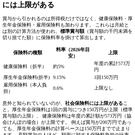
には上限がある
賞与から引かれるのは所得税だけではなく、健康保険料・厚
生年金保険料・雇用保険料も加わります。 これらは月給と
は別の計算方法が使われ、
標準賞与額
（賞与額の千円未満を
切り捨てた額）に保険料率を掛けて算出します。
料率（2026年目
保険料の種類
上限
安）
年度の累計573万
健康保険料（折半）
約5%
円
厚生年金保険料(折半)
9.15%
1回150万円
雇用保険料（本人負
上限なし
0.6%
担）
意外と知られていないのが、
社会保険料には上限がある
こ
と。厚生年金保険料は1回の賞与につき150万円が上限（標準
賞与額の上限）、 健康保険料は年度の累計額が573万円（協
会けんぽの場合）が上限です。 例えば賞与が200万円であっ
ても、厚生年金保険料の計算ベースは150万円までで止まり
ます。 高額賞与の人ほど、額面に対する保険料負担の比率