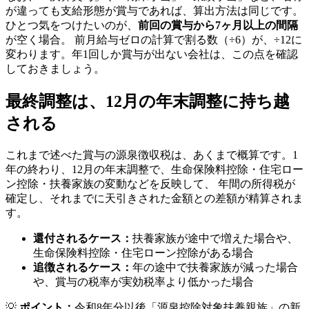
が違っても支給形態が賞与であれば、算出方法は同じです。
ひとつ気をつけたいのが、
前回の賞与から7ヶ月以上の間隔
が空く場合。 前月給与ゼロの計算で割る数（÷6）が、÷12に
変わります。年1回しか賞与が出ない会社は、この点を確認
しておきましょう。
最終調整は、12月の年末調整に持ち越
される
これまで述べた賞与の源泉徴収税は、あくまで概算です。1
年の終わり、12月の年末調整で、生命保険料控除・住宅ロー
ン控除・扶養家族の変動などを反映して、 年間の所得税が
確定し、それまでに天引きされた金額との差額が精算されま
す。
還付されるケース：
扶養家族が途中で増えた場合や、
生命保険料控除・住宅ローン控除がある場合
追徴されるケース：
年の途中で扶養家族が減った場合
や、賞与の税率が実効税率より低かった場合
💡
ポイント：
令和8年分以後「源泉控除対象扶養親族」の新