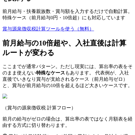
前月給与・扶養親族数・賞与額を入力するだけで自動計算。
特殊ケース（前月給与0円・10倍超）にも対応しています
賞与源泉徴収税計算ツールを使う（無料）
前月給与の10倍超や、入社直後は計算
ルートが変わる
ここまでが通常パターン。ただし現実には、算出率の表をそ
のまま使えない
特殊なケース
もあります。 代表例が、入社
直後でいきなり賞与が支給されるケース（前月給与ゼロ）
と、賞与が前月給与の10倍を超えるほど大きいケースです。
（賞与の源泉徴収税 計算フロー）
前月の給与がゼロの場合は、算出率の表ではなく月額表を経
由する方式に切り替わります。