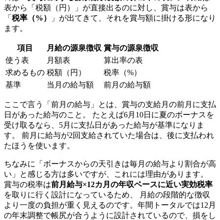
表から「税額（円）」が直接出るのに対し、賞与は表から
「
税率（%）
」が出てきて、それを賞与額に掛ける形になり
ます。
項目
月給の源泉徴収
賞与の源泉徴収
使う表
月額表
算出率の表
求めるもの
税額（円）
税率（%）
基準
当月の給与額
前月の給与額
ここで言う「前月の給与」とは、賞与の支給月の前月に支払
日があった給与のこと。 たとえば6月10日に夏のボーナスを
受け取るなら、5月に支払日があった給与が基準になりま
す。 前月に給与が2回支給されていた場合は、後に支払われ
たほうを使います。
ちなみに「ボーナスからの天引きは毎月の給与より割合が高
い」と感じる方は多いですが、これには理由があります。
賞与の税率は
前月給与×12カ月の年収ベースに近い実効税率
を取りに行く設計になっているため、 月給の段階的な徴収
より一度の負担が重く見えるのです。年間トータルでは12月
の年末調整で帳尻が合うように設計されているので、損をし