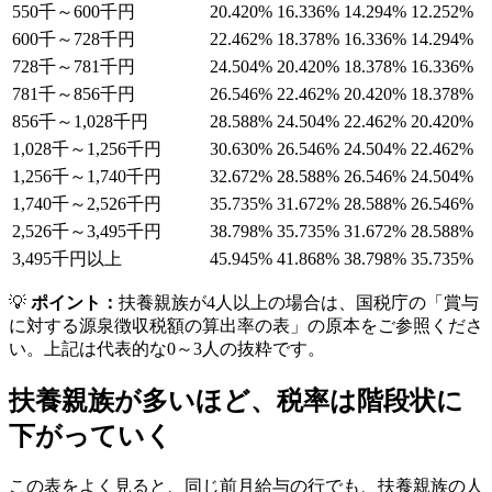
550千～600千円
20.420%
16.336%
14.294%
12.252%
600千～728千円
22.462%
18.378%
16.336%
14.294%
728千～781千円
24.504%
20.420%
18.378%
16.336%
781千～856千円
26.546%
22.462%
20.420%
18.378%
856千～1,028千円
28.588%
24.504%
22.462%
20.420%
1,028千～1,256千円
30.630%
26.546%
24.504%
22.462%
1,256千～1,740千円
32.672%
28.588%
26.546%
24.504%
1,740千～2,526千円
35.735%
31.672%
28.588%
26.546%
2,526千～3,495千円
38.798%
35.735%
31.672%
28.588%
3,495千円以上
45.945%
41.868%
38.798%
35.735%
💡
ポイント：
扶養親族が4人以上の場合は、国税庁の「賞与
に対する源泉徴収税額の算出率の表」の原本をご参照くださ
い。上記は代表的な0～3人の抜粋です。
扶養親族が多いほど、税率は階段状に
下がっていく
この表をよく見ると、同じ前月給与の行でも、扶養親族の人