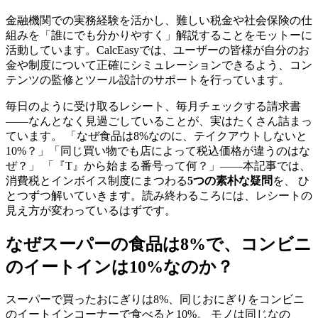
金融機関での実務経験を活かし、難しい税金や社会保険の仕
組みを「誰にでも分かりやすく」解説することをモットーに
活動しています。CalcEasyでは、ユーザーの皆様が自分のお
金や制度について正確にシミュレーションできるよう、コン
テンツの監修とツール設計のサポートを行っています。
毎日のように受け取るレシート、毎月チェックする請求書
——なんとなく見過ごしていることが、実はたくさん詰まっ
ています。 「なぜ食品は8%なのに、テイクアウトしないと
10%？」「同じ買い物でも店によって税込価格が違うのはな
ぜ？」 「『T』から始まる番号って何？」——本記事では、
消費税とインボイス制度にまつわる
5つの素朴な疑問
を、 ひ
とつずつ解いていきます。読み終わるころには、レシートの
見え方が変わっているはずです。
なぜスーパーの食品は8%で、コンビニ
のイートインは10%なのか？
スーパーで買ったおにぎりは8%、同じおにぎりをコンビニ
のイートインコーナーで食べると10%。 モノは同じなの