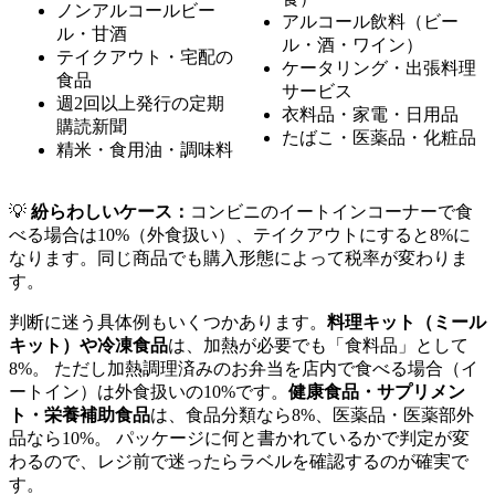
ノンアルコールビー
アルコール飲料（ビー
ル・甘酒
ル・酒・ワイン）
テイクアウト・宅配の
ケータリング・出張料理
食品
サービス
週2回以上発行の定期
衣料品・家電・日用品
購読新聞
たばこ・医薬品・化粧品
精米・食用油・調味料
💡
紛らわしいケース：
コンビニのイートインコーナーで食
べる場合は10%（外食扱い）、テイクアウトにすると8%に
なります。同じ商品でも購入形態によって税率が変わりま
す。
判断に迷う具体例もいくつかあります。
料理キット（ミール
キット）や冷凍食品
は、加熱が必要でも「食料品」として
8%。 ただし加熱調理済みのお弁当を店内で食べる場合（イ
ートイン）は外食扱いの10%です。
健康食品・サプリメン
ト・栄養補助食品
は、食品分類なら8%、医薬品・医薬部外
品なら10%。 パッケージに何と書かれているかで判定が変
わるので、レジ前で迷ったらラベルを確認するのが確実で
す。