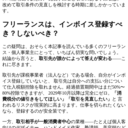
改めて取引条件の見直しを検討する時期に差しかかっていま
す。
フリーランスは、インボイス登録すべ
き？しないべき？
この疑問は、おそらく本記事を読んでいる多くのフリーラン
ス・個人事業主にとって、いちばん切実な問いでしょう。
結論から言うと、
取引先が誰かによって答えが変わる
——こ
れに尽きます。
取引先が課税事業者（法人など）である場合、自分がインボ
イス登録していないと、 取引先は自分への支払い分につい
て仕入税額控除を取れません。経過措置期間中はまだ50%〜
80%控除できますが、 2029年10月以降は完全にゼロ。
「消
費税分の値引きをしてほしい」「取引を見直したい」
と 言
われるリスクが現実的に高まります。仕事を切られたくない
なら、登録するのが安全策です。
一方、
取引相手が一般消費者中心
の業種——たとえば個人客
向けのデザイナー、ハンドメイド作家、塾講師、美容師など