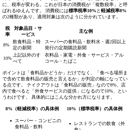
に、税率が変わる。これが日本の消費税が「複数税率」と呼
ばれるゆえんです。 消費税には
標準税率10%
と
軽減税率8%
の2種類があり、適用対象は次のように分かれています。
税
対象品目・サ
主な例
率
ービス
飲食料品・特
スーパーの食料品・飲料水・週2回以上
8%
定の新聞
発行の定期購読新聞
上記以外のす
衣料品・家電・外食・サービス・アル
10%
べて
コール・たばこ
ポイントは「食料品かどうか」だけでなく、「食べる場所ま
で含めて飲食料品の販売と言えるか」が判定の軸になってい
る点です。 テイクアウトは「食料品の販売」なので8%、店
内で食べると「外食サービスの提供」になるので10%、とい
うわけです。 具体的にはこんな分かれ方になります。
8%（軽減税率）の具体例
10%（標準税率）の具体例
スーパー・コンビニの
レストランでの飲食（外
食料品・飲料
食）