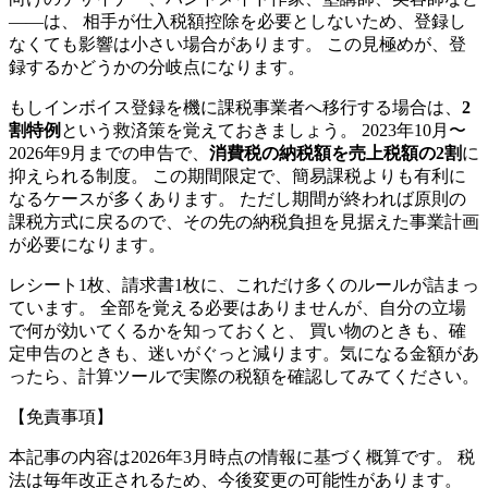
——は、 相手が仕入税額控除を必要としないため、登録し
なくても影響は小さい場合があります。 この見極めが、登
録するかどうかの分岐点になります。
もしインボイス登録を機に課税事業者へ移行する場合は、
2
割特例
という救済策を覚えておきましょう。 2023年10月〜
2026年9月までの申告で、
消費税の納税額を売上税額の2割
に
抑えられる制度。 この期間限定で、簡易課税よりも有利に
なるケースが多くあります。 ただし期間が終われば原則の
課税方式に戻るので、その先の納税負担を見据えた事業計画
が必要になります。
レシート1枚、請求書1枚に、これだけ多くのルールが詰まっ
ています。 全部を覚える必要はありませんが、自分の立場
で何が効いてくるかを知っておくと、 買い物のときも、確
定申告のときも、迷いがぐっと減ります。気になる金額があ
ったら、計算ツールで実際の税額を確認してみてください。
【免責事項】
本記事の内容は2026年3月時点の情報に基づく概算です。 税
法は毎年改正されるため、今後変更の可能性があります。