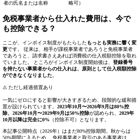
者の氏名または名称
略可）
免税事業者から仕入れた費用は、今で
も控除できる？
ここが、インボイス制度がもたらした
もっとも実務に響く変
更
です。 従来は、相手が課税事業者であろうと免税事業者
であろうと、請求書さえあれば消費税の仕入税額控除を取れ
ていました。 ところがインボイス制度開始後は、
登録番号
を持たない事業者からの仕入れは、原則として仕入税額控除
ができなくなりました
。
⚠️ ただし経過措置あり
一気にゼロにすると影響が大きすぎるため、段階的な緩和措
置が設けられています。
2023年10月〜2026年9月は80%控
除、2026年10月〜2029年9月は50%控除
が認められ、
2029年
10月以降は完全に0%
（控除不可）となります。
本記事公開時点（2026年）はまだ80%控除期間。秋からは
50%期間に入るため、 免税事業者と取引のある事業者は、