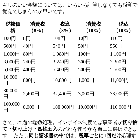
キリのいい金額については、いちいち計算しなくても感覚で
覚えてしまうのが早いです。
税抜価
消費税
税込
消費税
税込
格
（8%）
（8%）
（10%）
（10%）
100
円
8
円
108
円
10
円
110
円
500
円
40
円
540
円
50
円
550
円
1,000
円
80
円
1,080
円
100
円
1,100
円
3,000
円
240
円
3,240
円
300
円
3,300
円
5,000
円
400
円
5,400
円
500
円
5,500
円
10,000
800
円
10,800
円
1,000
円
11,000
円
円
30,000
2,400
円
32,400
円
3,000
円
33,000
円
円
100,000
8,000
円
108,000
円
10,000
円
110,000
円
円
さて、本題の端数処理。インボイス制度では事業者が
切り捨
て・切り上げ・四捨五入
のどれを使うかを自由に選択できま
す。 ただし
同じ請求書の中では、税率ごとに1回だけ
処理す