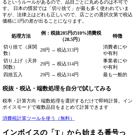
るというルールがあるので、品目ごとに丸めるのは不可で
す。 日本の慣習では「切り捨て」が最も多く使われていま
すが、法律上はどれも正しいので、店ごとの選択次第で税込
価格に1円の差が出ることになります。
例：税抜285円の10%消費税
処理方法
特徴
（28.5円）
切り捨て（床関
消費者にや
28円 → 税込313円
数）
や有利
切り上げ（天井
事業者にや
29円 → 税込314円
関数）
や有利
四捨五入
29円 → 税込314円
最も一般的
税抜・税込・端数処理を自分で試してみる
税率・計算方向・端数処理を選択するだけで即時計算。イン
ボイスモードで複数品目をまとめて計算できます
消費税計算ツールを使う（無料）
インボイスの「T」から始まる番号っ