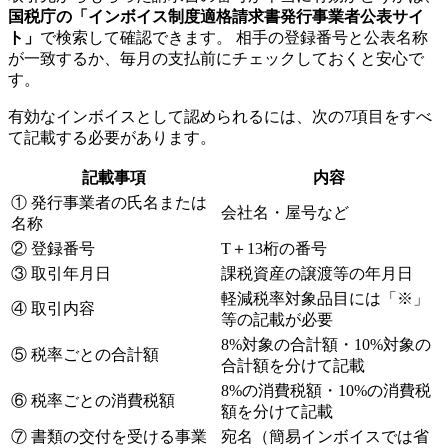
国税庁の「インボイス制度適格請求書発行事業者公表サイ
ト」
で検索して確認できます。 相手の登録番号と公表名称
が一致するか、毎月の支払前にチェックしておくと安心で
す。
有効なインボイスとして認められるには、次の7項目をすべ
て記載する必要があります。
記載事項
内容
① 発行事業者の氏名または
会社名・屋号など
名称
② 登録番号
T＋13桁の番号
③ 取引年月日
課税資産の譲渡等の年月日
軽減税率対象品目には「※」
④ 取引内容
等の記載が必要
8%対象の合計額・10%対象の
⑤ 税率ごとの合計額
合計額を分けて記載
8%の消費税額・10%の消費税
⑥ 税率ごとの消費税額
額を分けて記載
⑦ 書類の交付を受ける事業
宛名（簡易インボイスでは省