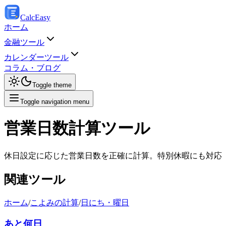
Calc
Easy
ホーム
金融ツール
カレンダーツール
コラム・ブログ
Toggle theme
Toggle navigation menu
営業日数計算ツール
休日設定に応じた営業日数を正確に計算。特別休暇にも対応
関連ツール
ホーム
/
こよみの計算
/
日にち・曜日
あと何日