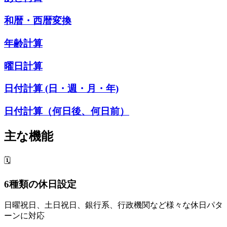
和暦・西暦変換
年齢計算
曜日計算
日付計算 (日・週・月・年)
日付計算（何日後、何日前）
主な機能
🗓️
6種類の休日設定
日曜祝日、土日祝日、銀行系、行政機関など様々な休日パタ
ーンに対応