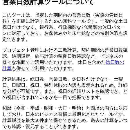
営業日数計算ツールについて
このツールは、指定した期間内の営業日数（実際の労働日
数）を正確に計算するための無料ツールです。一般的な土日
祝日だけでなく、銀行系、行政機関など6種類の休日パター
ンに対応しており、お盆休みや年末年始などの特別休暇も設
定できます。
プロジェクト管理における工数計算、契約期間の営業日数確
認、納期設定、給与計算の稼働日数確認など、ビジネスの
様々な場面でご活用いただけます。 休日を含めた
総日数の
計算
も併せてご利用いただけます。
計算結果は、総日数、営業日数、休日数だけでなく、土曜
日、日曜日、祝日、特別休暇の内訳も表示されるため、詳細
な分析が可能です。また、祝日の詳細リストも確認でき、ど
の祝日が含まれているかを一目で把握できます。
和暦（令和・平成・昭和・大正・明治）と西暦の両方に対応
しており、日本のビジネス習慣に最適化されたツールです。
計算履歴を最大50件まで保存できるため、過去の計算をいつ
でも確認・復元することができます。